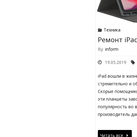
Техника
Ремонт iPa
By
inform
19.05.2019
iPad вошли в жиз
стремительно и об
Скорые помощники
эти планшеты за
популярность во в
производитель да
Читать все