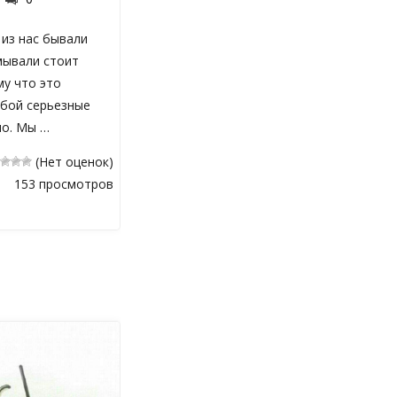
из нас бывали
мывали стоит
му что это
обой серьезные
но. Мы …
(Нет оценок)
153 просмотров