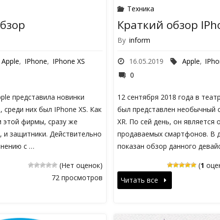
Техника
обзор
Краткий обзор IPh
By
inform
Apple
,
IPhone
,
IPhone XS
16.05.2019
Apple
,
IPh
0
ple представила новинки
12 сентября 2018 года в теа
 среди них был IPhone XS. Как
был представлен необычный 
 этой фирмы, сразу же
XR. По сей день, он является 
, и защитники. Действительно
продаваемых смартфонов. В 
внению с …
показан обзор данного девай
(Нет оценок)
(
1
оцен
72 просмотров
Читать все