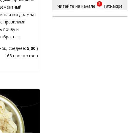
Читайте на канале
FatRecipe
 цементный
ой плитки должна
с правилами.
ь почву и
выбрать …
ок, среднее:
5,00
)
168 просмотров