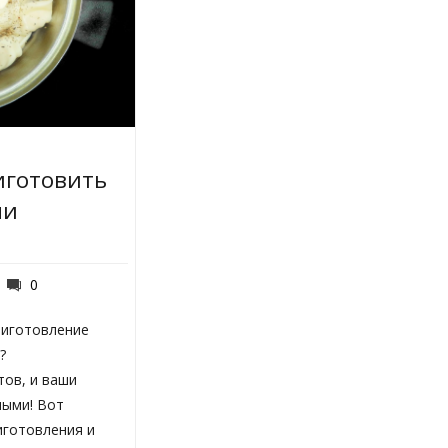
иготовить
ни
0
риготовление
?
тов, и ваши
ными! Вот
иготовления и