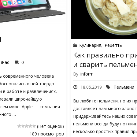
d
Кулинария
,
Рецепты
Как правильно пр
iPad
0
и сварить пельме
By
inform
нь современного человека
основались в ней твердо.
18.05.2019
Пельмени
 в работе и развлечениях,
воевали широчайшую
Вы любите пельмени, но их п
сем мире. Apple — компания-
доставляет вам много хлопот
нного …
Придерживайтесь наших сове
пельмени всегда будут отлич
(Нет оценок)
несколько простых правил пр
189 просмотров