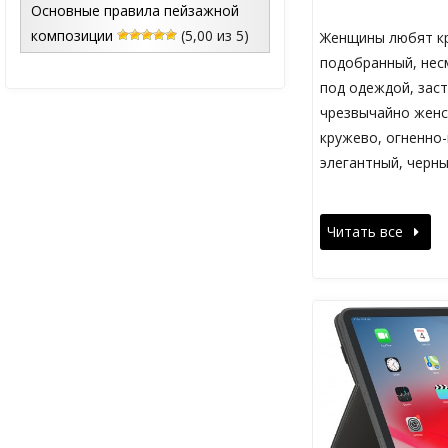
Основные правила пейзажной
композиции
(5,00 из 5)
Женщины любят кр
подобранный, несм
под одеждой, заст
чрезвычайно женст
кружево, огненно-
элегантный, черн
Читать все