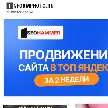
I
N
F
O
R
M
P
H
O
T
O
.
R
U
Интернет-журнал