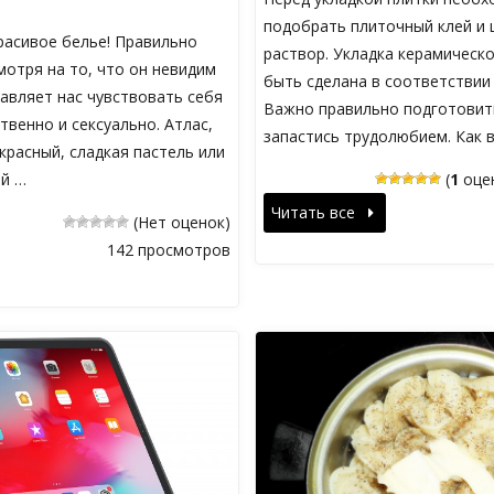
подобрать плиточный клей и
асивое белье! Правильно
раствор. Укладка керамическ
отря на то, что он невидим
быть сделана в соответствии 
авляет нас чувствовать себя
Важно правильно подготовит
венно и сексуально. Атлас,
запастись трудолюбием. Как 
красный, сладкая пастель или
ый …
(
1
оцен
Читать все
(Нет оценок)
142 просмотров