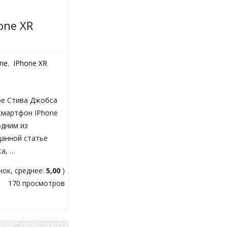
one XR
one
,
IPhone XR
тре Стива Джобса
смартфон IPhone
одним из
данной статье
са, …
ок, среднее:
5,00
)
170 просмотров