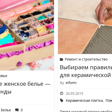
Ремонт и строительство
Выбираем правил
для керамической
овье
е женское белье —
By
inform
енды
20.05.2019
Керамическая плитка
,
Пли
Белье
0
Перед укладкой плитки необ