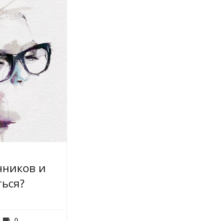
чников и
ться?
0