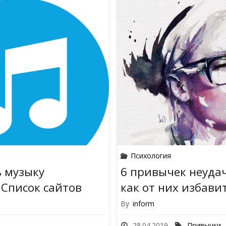
Психология
ь музыку
6 привычек неуда
 Список сайтов
как от них избави
By
inform
28.04.2019
Привычки