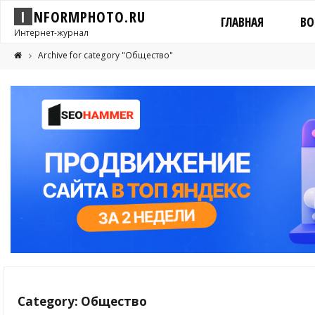
I
N
F
O
R
M
P
H
O
T
O
.
R
U
ГЛАВНАЯ
ВО
Интернет-журнал
Archive for category "Общество"
Category: Общество