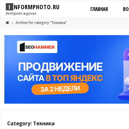
I
N
F
O
R
M
P
H
O
T
O
.
R
U
ГЛАВНАЯ
ВО
Интернет-журнал
Archive for category "Техника"
Category: Техника