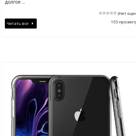
долгое …
(Нет оце
155 просмот
Читать все