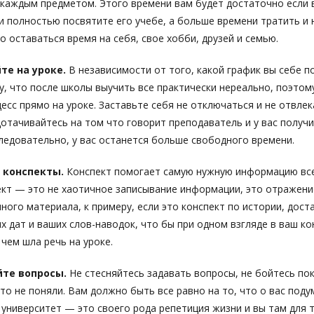
каждым предметом. Этого времени вам будет достаточно если 
и полностью посвятите его учебе, а больше времени тратить и н
о оставаться время на себя, свое хобби, друзей и семью.
те на уроке.
В независимости от того, какой график вы себе п
у, что после школы выучить все практически нереально, поэтом
есс прямо на уроке. Заставьте себя не отключаться и не отвле
дотачивайтесь на том что говорит преподаватель и у вас получ
ледовательно, у вас останется больше свободного времени.
 конспекты.
Конспект помогает самую нужную информацию все
ект — это не хаотичное записывание информации, это отражен
ного материала, к примеру, если это конспект по истории, дост
х дат и ваших слов-наводок, что бы при одном взгляде в ваш ко
 чем шла речь на уроке.
те вопросы.
Не стесняйтесь задавать вопросы, не бойтесь пок
-то не поняли. Вам должно быть все равно на то, что о вас поду
 университет — это своего рода репетиция жизни и вы там для 