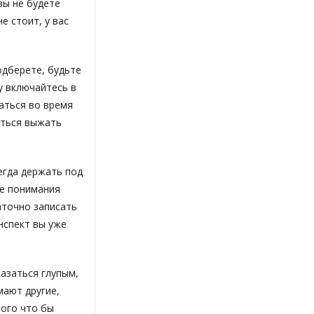
вы не будете
е стоит, у вас
одберете, будьте
у включайтесь в
каться во время
иться выжать
гда держать под
ие понимания
аточно записать
нспект вы уже
азаться глупым,
мают другие,
того что бы