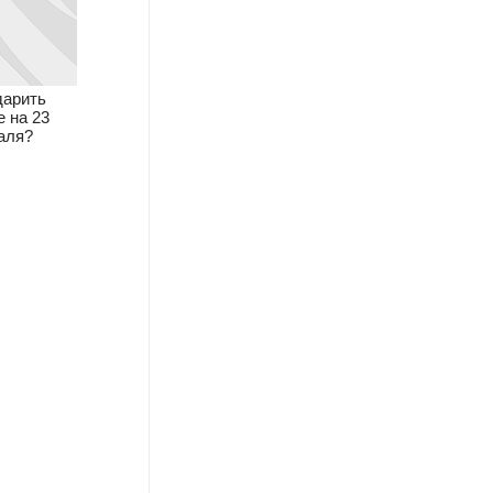
дарить
 на 23
аля?