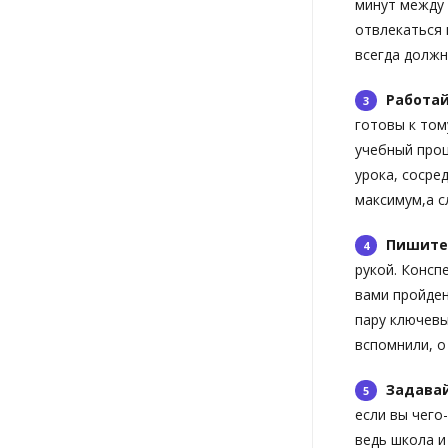
минут между 
отвлекаться 
всегда должн
Работай
готовы к том
учебный проц
урока, сосре
максимум,а с
Пишите
рукой. Консп
вами пройден
пару ключевы
вспомнили, о
Задавай
если вы чего
ведь школа и