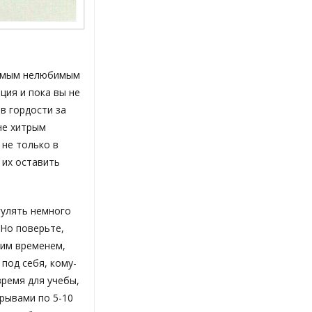
самым нелюбимым
ция и пока вы не
ив гордости за
 не хитрым
 не только в
 их оставить
гулять немного
 Но поверьте,
оим временем,
под себя, кому-
время для учебы,
ерывами по 5-10