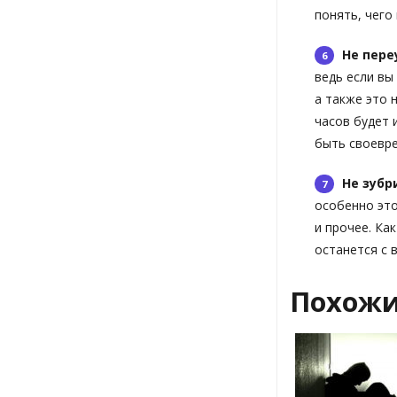
понять, чего
Не пере
ведь если вы
а также это 
часов будет 
быть своевр
Не зубр
особенно это
и прочее. Ка
останется с 
Похожи