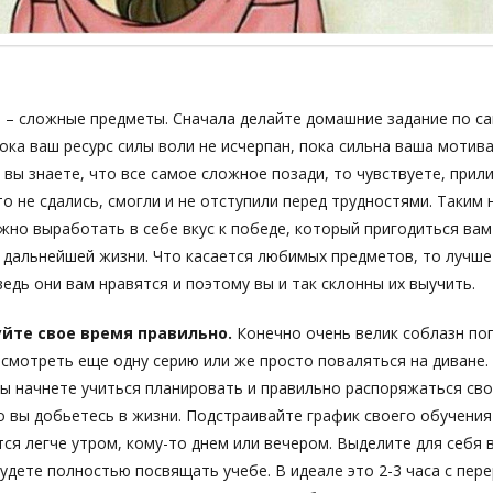
а
– сложные предметы. Сначала делайте домашние задание по 
ока ваш ресурс силы воли не исчерпан, пока сильна ваша мотива
а вы знаете, что все самое сложное позади, то чувствуете, прил
что не сдались, смогли и не отступили перед трудностями. Таким
но выработать в себе вкус к победе, который пригодиться вам
в дальнейшей жизни. Что касается любимых предметов, то лучше
ведь они вам нравятся и поэтому вы и так склонны их выучить.
йте свое время правильно.
Конечно очень велик соблазн по
смотреть еще одну серию или же просто поваляться на диване.
ы начнете учиться планировать и правильно распоряжаться св
 вы добьетесь в жизни. Подстраивайте график своего обучения 
тся легче утром, кому-то днем или вечером. Выделите для себя 
удете полностью посвящать учебе. В идеале это 2-3 часа с пер