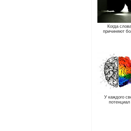
Когда слов
причиняют б
У каждого св
потенциал