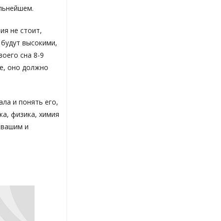
альнейшем.
ия не стоит,
 будут высокими,
оего сна 8-9
е, оно должно
ала и понять его,
а, физика, химия
 вашим и