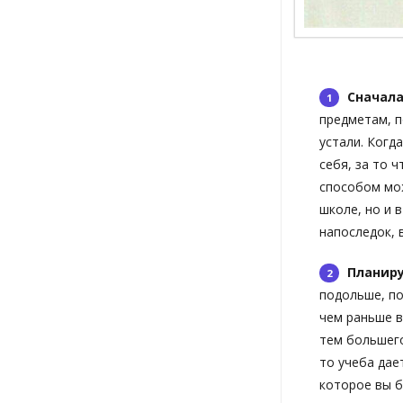
Сначал
предметам, п
устали. Когд
себя, за то 
способом мож
школе, но и 
напоследок, 
Планиру
подольше, по
чем раньше в
тем большего
то учеба дае
которое вы б