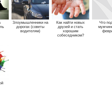
а
Злоумышленники на
Как найти новых
Что по
оль
дорогах (советы
друзей и стать
мужчине
водителям)
хорошим
февр
собеседником?
ой