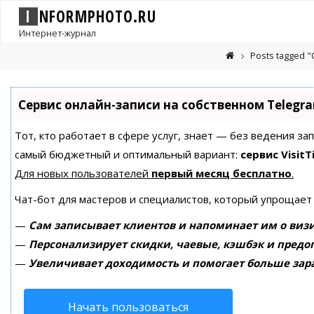
I
N
F
O
R
M
P
H
O
T
O
.
R
U
Интернет-журнал
Posts tagged 
Сервис онлайн-записи на собственном Telegr
Тот, кто работает в сфере услуг, знает — без ведения за
самый бюджетный и оптимальный вариант:
сервис VisitT
Для новых пользователей
первый месяц бесплатно
.
Чат-бот для мастеров и специалистов, который упрощает
—
Сам записывает клиентов и напоминает им о визи
—
Персонализирует скидки, чаевые, кэшбэк и предо
—
Увеличивает доходимость и помогает больше зар
Начать пользоваться