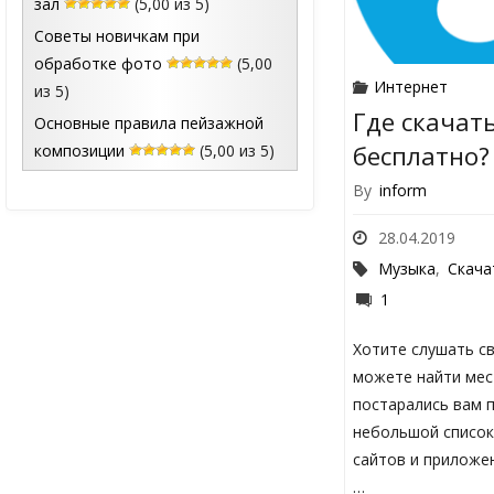
зал
(5,00 из 5)
Советы новичкам при
обработке фото
(5,00
Интернет
из 5)
Где скачат
Основные правила пейзажной
бесплатно?
композиции
(5,00 из 5)
By
inform
28.04.2019
Музыка
,
Скача
1
Хотите слушать с
можете найти мес
постарались вам 
небольшой список
сайтов и приложе
…