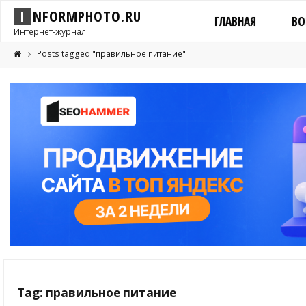
I
N
F
O
R
M
P
H
O
T
O
.
R
U
ГЛАВНАЯ
ВО
Интернет-журнал
Posts tagged "правильное питание"
Tag: правильное питание