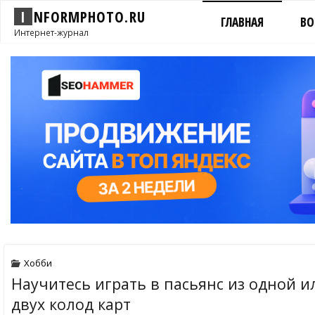
I
N
F
O
R
M
P
H
O
T
O
.
R
U
ГЛАВНАЯ
ВО
Интернет-журнал
Хобби
Научитесь играть в пасьянс из одной и
двух колод карт