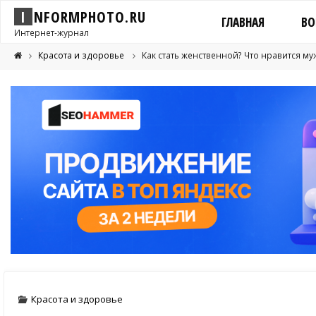
I
N
F
O
R
M
P
H
O
T
O
.
R
U
ГЛАВНАЯ
ВО
Интернет-журнал
Красота и здоровье
Как стать женственной? Что нравится м
Красота и здоровье