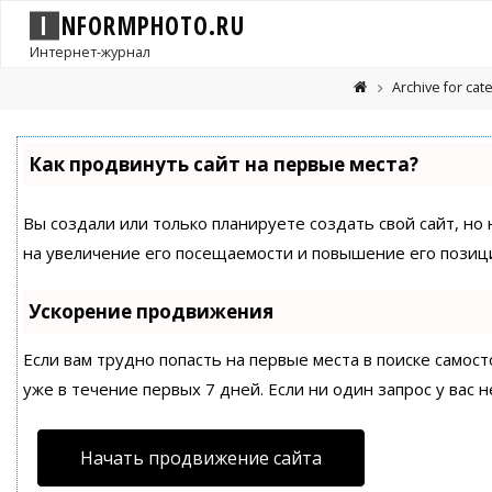
I
N
F
O
R
M
P
H
O
T
O
.
R
U
Интернет-журнал
Archive for ca
Как продвинуть сайт на первые места?
Вы создали или только планируете создать свой сайт, но
на увеличение его посещаемости и повышение его позици
Ускорение продвижения
Если вам трудно попасть на первые места в поиске само
уже в течение первых 7 дней. Если ни один запрос у вас н
Начать продвижение сайта