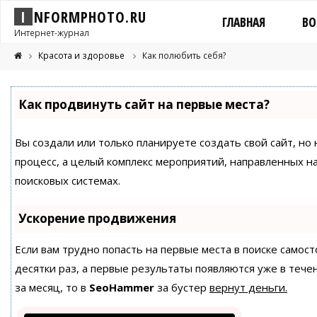
I
N
F
O
R
M
P
H
O
T
O
.
R
U
ГЛАВНАЯ
ВО
Интернет-журнал
Красота и здоровье
Как полюбить себя?
Как продвинуть сайт на первые места?
Вы создали или только планируете создать свой сайт, но 
процесс, а целый комплекс мероприятий, направленных н
поисковых системах.
Ускорение продвижения
Если вам трудно попасть на первые места в поиске само
десятки раз, а первые результаты появляются уже в течен
за месяц, то в
SeoHammer
за бустер
вернут деньги.