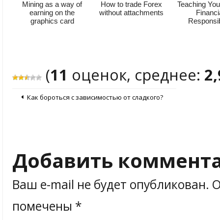
Mining as a way of
How to trade Forex
Teaching You
earning on the
without attachments
Financi
graphics card
Responsibi
(
11
оценок, среднее:
2,
Как бороться с зависимостью от сладкого?
Добавить коммент
Ваш e-mail не будет опубликован.
О
помечены
*