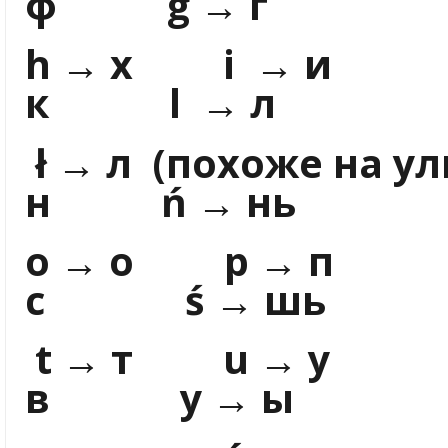
ф g → г
h → х i →
к l → л
ł → л (похоже 
н ń → нь
o → о p →
с ś → шь
t → т u →
в y → ы