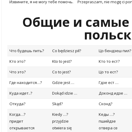
Извините, я не могу тебе помочь.
Przepraszam, nie mogę ci po
Общие и самые
польс
Что будешь пить?
Co będziesz pił
?
Цо бендзеш пил?
Кто это?
Kto to jest?
Кто то ест?
Что это?
Co to jest?
Цо то ест?
Где нах
одится…?
Gdzie jest …
Гдзе ест …
Куда идет..?
Dokąd idzie
…
Доконд идзе …
Откуда?
Skąd
?
Сконд?
Когда…?
Kiedy …?
Кеды …?
придет
przyjdzie
пшийдзе
открывается
otwiera się
отвера се