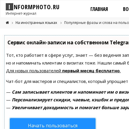
I
N
F
O
R
M
P
H
O
T
O
.
R
U
ГЛАВНАЯ
ВО
Интернет-журнал
На иностранных языках
Популярные фразы и слова на польс
Сервис онлайн-записи на собственном Telegr
Тот, кто работает в сфере услуг, знает — без ведения за
но и напоминать клиентам о визитах тоже. Нашли самый
Для новых пользователей
первый месяц бесплатно
.
Чат-бот для мастеров и специалистов, который упрощает
—
Сам записывает клиентов и напоминает им о визи
—
Персонализирует скидки, чаевые, кэшбэк и предо
—
Увеличивает доходимость и помогает больше зар
Начать пользоваться