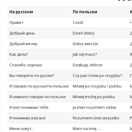
На русском
По польски
Привет
Cześć
Добрый день
Dzień dobry
Добрый вечер
Dobry wieczór
Как дела?
Jak się masz
?
Я
Спасибо, хорошо
Dziękuję, dobrze
Вы говорите по-русски?
Czy pan mówi po rosyjsku?
Я говорю по-русски/по-польски
Mówię po rosyjsku / polsku
М
Я немного говорю по-польски
Mówię trochę po polsku
Я (не) понимаю тебя
Ja (nie) rozumiem ciebie
Я
Я понимаю (не) все
Rozumiem (nie) wszystko
Меня зовут…
Mam na imię …
.