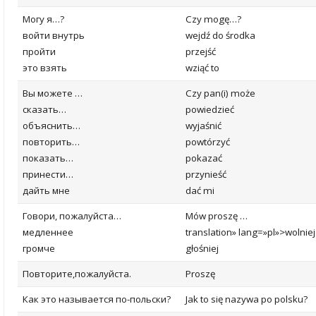
Могу я…?
Czy mogę
…?
войти внутрь
wejdź do środka
пройти
przejść
это взять
wziąć
to
Вы можете …
Czy
p
an(i) może
сказать…
powiedzieć
объяснить…
wyjaśnić
повторить…
powtórzyć
показать…
pokazać
принести…
przynieść
дайть мне
dać
mi
Говори, пожалуйста…
Mów proszę …
медленнее
translation» lang=»pl»>
wolniej
громче
głośniej
Повторите,пожалуйста.
Proszę
Как это называется по-польски?
Jak to się nazywa po polsku?