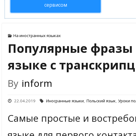
сервисом
На иностранных языках
Популярные фразы 
языке с транскрип
By
inform
22.04.2019
Иносранные языки
,
Польский язык
,
Уроки по
Самые простые и востребо
языке для первого контакта