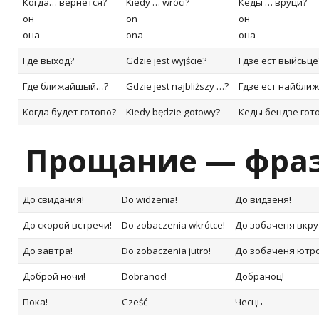
Когда… вернется?
Kiedy … wróci?
Кеды … вруци?
он
on
он
она
ona
она
Где выход?
Gdzie jest wyjście?
Гдзе ест выйсьце
Где ближайшый…?
Gdzie jest najbliższy …?
Гдзе ест найбли
Когда будет готово?
Kiedy będzie gotowy?
Кеды бендзе гот
Прощание — фраз
До свидания!
Do widzenia!
До видзеня!
До скорой встречи!
Do zobaczenia wkrótce!
До зобаченя вкру
До завтра!
Do zobaczenia jutro!
До зобаченя ютро
Доброй ночи!
Dobranoc!
Добраноц!
Пока!
Cześć
Чесць