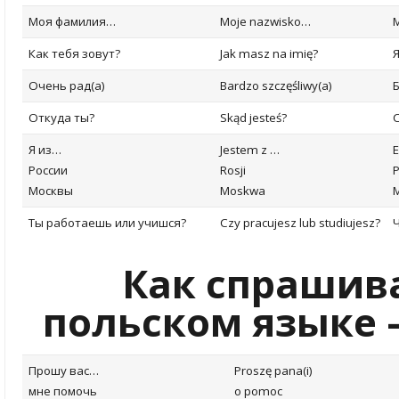
Моя фамилия…
Moje nazwisko
…
Как тебя зовут?
Jak masz na imię?
Очень рад(а)
Bardzo szczęśliwy
(a)
Откуда ты?
Skąd jesteś
?
Я из…
Jestem z …
Е
России
Rosji
Москвы
Moskwa
Ты работаешь или учишся?
Czy pracujesz lub studiujesz
?
Как спрашива
польском языке
Прошу вас…
Proszę pana(i)
мне помочь
o pomoc