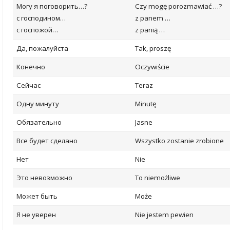
Могу я поговорить…?
Czy mogę porozmawiać …?
с господином…
z panem …
с госпожой…
z panią …
Да, пожалуйста
Tak, proszę
Конечно
Oczywiście
Сейчас
Teraz
Одну минуту
Minutę
Обязательно
Jasne
Все будет сделано
Wszystko zostanie zrobione
Нет
Nie
Это невозможно
To niemożliwe
Может быть
Może
Я не уверен
Nie jestem pewien