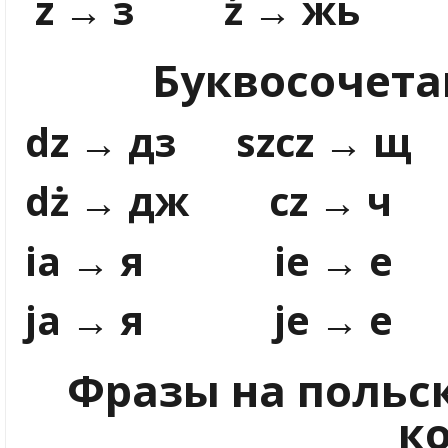
z → з ź → 
Буквосочета
dz → дз szcz → щ
dż → дж cz → ч 
ia → я ie → е i
ja → я je → е j
Фразы на польс
к