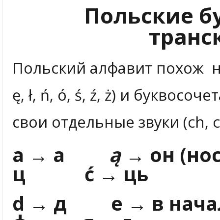
Польские б
транс
Польский алфавит похож на 
ę, ł, ń, ó, ś, ź, ż) и букво
свои отдельные звуки (ch, cz, d
a → а
ą
→ он (
ц ć → ць
d → д e → в начал