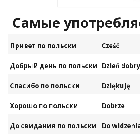
Самые употребля
Привет по польски
Cześć
Добрый день по польски
Dzień dobr
Спасибо по польски
Dziękuję
Хорошо по польски
Dobrze
До свидания по польски
Do widzenia