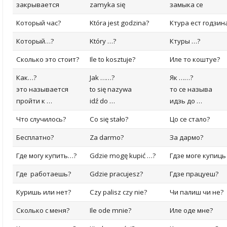
закрывается
zamyka się
замыка се
Который час?
Która jest godzina
?
Ктура ест годзин
Который…?
Który …?
Ктуры …?
Сколько это стоит?
Ile to kosztuje?
Иле то коштуе?
Как…?
Jak …
…?
Як ……?
это называется
to się nazywa
то се называ
пройти к …
idź do …
идзь до …
Что случилось?
Co się stało
?
Цо се стало?
Бесплатно?
Za darmo?
За дармо?
Где могу купить…?
Gdzie mogę kupić …?
Гдзе моге купиць
Где работаешь?
Gdzie pracujesz
?
Гдзе працуеш?
Куришь или нет?
Czy palisz czy nie?
Чи палиш чи не?
Сколько с меня?
Ile ode mnie?
Иле оде мне?