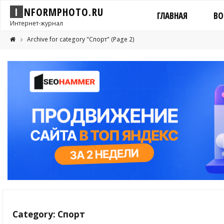
I
N
F
O
R
M
P
H
O
T
O
.
R
U
ГЛАВНАЯ
ВО
Интернет-журнал
Archive for category "Спорт"
(Page 2)
Category: Спорт