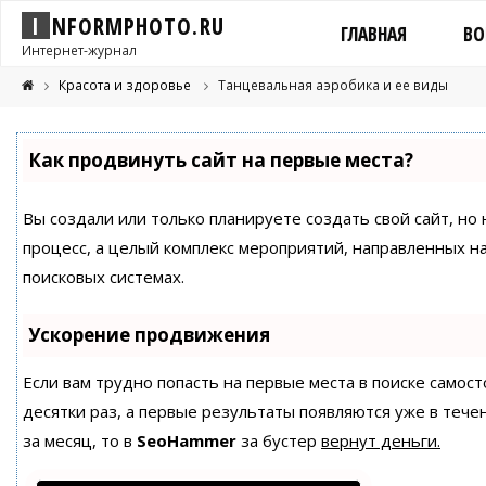
I
N
F
O
R
M
P
H
O
T
O
.
R
U
ГЛАВНАЯ
ВО
Интернет-журнал
Красота и здоровье
Танцевальная аэробика и ее виды
Как продвинуть сайт на первые места?
Вы создали или только планируете создать свой сайт, но 
процесс, а целый комплекс мероприятий, направленных н
поисковых системах.
Ускорение продвижения
Если вам трудно попасть на первые места в поиске само
десятки раз, а первые результаты появляются уже в течен
за месяц, то в
SeoHammer
за бустер
вернут деньги.