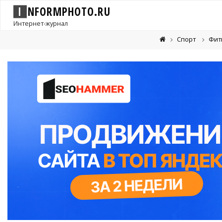
I
N
F
O
R
M
P
H
O
T
O
.
R
U
Интернет-журнал
Спорт
Фит