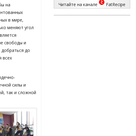
Читайте на канале
FatRecipe
бы на
ентованных
ных в мире,
лько меняют угол
вляется
ие свободы и
ы добраться до
я всех
рдечно-
ечной силы и
й, так и сложной