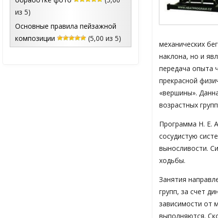
из 5)
Основные правила пейзажной
композиции
(5,00 из 5)
механических бе
наклона, но и яв
передача опыта 
прекрасной физи
«вершины». Данн
возрастных групп
Программа H. E. 
сосудистую сист
выносливости. Си
ходьбы.
Занятия направл
групп, за счет д
зависимости от 
выполняются. Ско