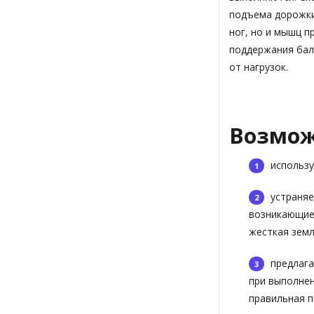
подъема дорожки
ног, но и мышц п
поддержания бал
от нагрузок.
Возможн
использу
устраняе
возникающие 
жесткая земля,
предлага
при выполнен
правильная п