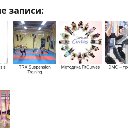
е записи:
sis
TRX Suspension
Методика FitCurves
ЭМС – тр
Training