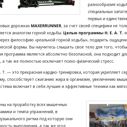
разнообразия ходь
специальных запат
первых и единствен
говых дорожках
MAXERRUNNER
, за счет своей специфики не то
ляется аналогом горной ходьбы.
Целью программы H. E. A. T.
я
через философию «реальной горной ходьбы», подарить ощущен
ческой формы. Вы научитесь слышать свое тело для того, чтоб
ая программа является абсолютно безопасной, она подходит дл
, а так же полностью исключает психо-физический стресс.
A. T. — это прекрасная кардио-тренировка, которая укрепляет се
ему, способствует сжиганию жира в организме, увеличению мыш
стема включает в себя лучшие и эффективные техники как мягко
ены на проработку всех мышечных
инамики и темпа упражнений, в
музыкального ритма под которую они
рость выполнения, а так же угол