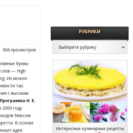
РУБРИКИ
906 просмотров
лавные буквы
 слов — High
ning. Их можно
евести так:
ния с высоким
Программа H. E.
 2000 году
оходов Максом
ретти. В основе
Интересные кулинарные рецепты
лежит идея