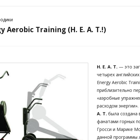
тодики
 Аerobic Training (H. E. A. T.!)
H. E. A. T.
— это заг
четырех английских
Energy Аerobic Trai
приблизительно пер
«аэробные упражне
расходом энергии».
A. T.
была создана в
фанатами горных п
Гросси и Марике Мо
данной программы 