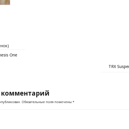
енок)
nesis One
TRX Suspen
 комментарий
опубликован.
Обязательные поля помечены
*