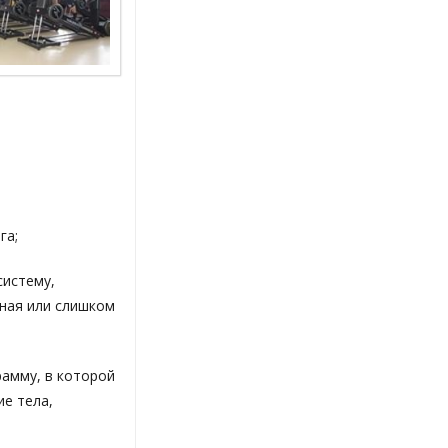
га;
систему,
вная или слишком
рамму, в которой
е тела,