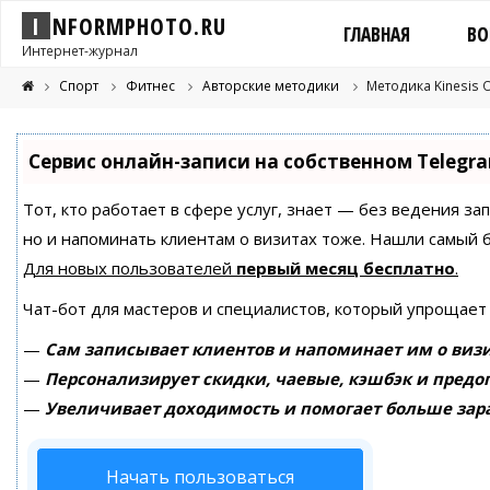
I
N
F
O
R
M
P
H
O
T
O
.
R
U
ГЛАВНАЯ
ВО
Интернет-журнал
Спорт
Фитнес
Авторские методики
Методика Kinesis 
Сервис онлайн-записи на собственном Telegr
Тот, кто работает в сфере услуг, знает — без ведения за
но и напоминать клиентам о визитах тоже. Нашли самый
Для новых пользователей
первый месяц бесплатно
.
Чат-бот для мастеров и специалистов, который упрощает
—
Сам записывает клиентов и напоминает им о визи
—
Персонализирует скидки, чаевые, кэшбэк и предо
—
Увеличивает доходимость и помогает больше зар
Начать пользоваться