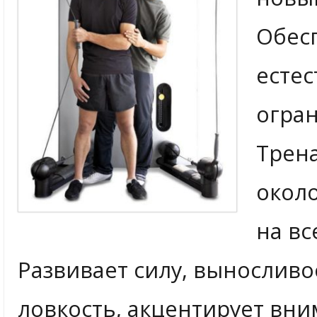
Обес
естес
огра
Трен
окол
на вс
Развивает силу, выносливо
ловкость, акцентирует вн