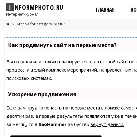
I
N
F
O
R
M
P
H
O
T
O
.
R
U
ГЛАВНАЯ
ВО
Интернет-журнал
Archive for category "Дети"
Как продвинуть сайт на первые места?
Вы создали или только планируете создать свой сайт, но 
процесс, а целый комплекс мероприятий, направленных н
поисковых системах.
Ускорение продвижения
Если вам трудно попасть на первые места в поиске само
десятки раз, а первые результаты появляются уже в течен
за месяц, то в
SeoHammer
за бустер
вернут деньги.