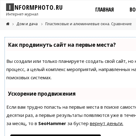
I
N
F
O
R
M
P
H
O
T
O
.
R
U
ГЛАВНАЯ
ВО
Интернет-журнал
Дом и дача
Пластиковые и алюминиевые окна. Сравнение
Как продвинуть сайт на первые места?
Вы создали или только планируете создать свой сайт, но 
процесс, а целый комплекс мероприятий, направленных н
поисковых системах.
Ускорение продвижения
Если вам трудно попасть на первые места в поиске само
десятки раз, а первые результаты появляются уже в течен
за месяц, то в
SeoHammer
за бустер
вернут деньги.