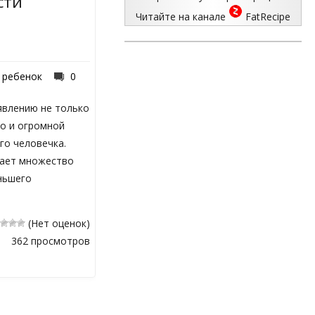
сти
Читайте на канале
FatRecipe
,
ребенок
0
явлению не только
но и огромной
го человечка.
вает множество
ньшего
(Нет оценок)
362 просмотров