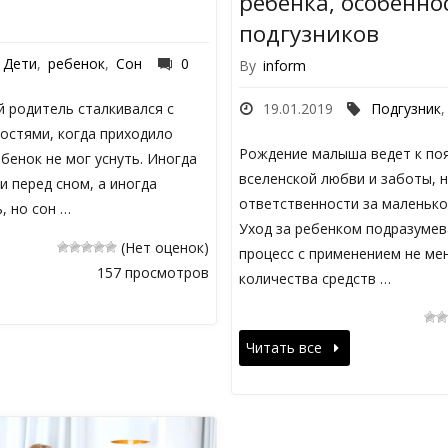
ребенка, особенно
подгузников
Дети
,
ребенок
,
Сон
0
By
inform
19.01.2019
Подгузник
 родитель сталкивался с
остями, когда приходило
Рождение малыша ведет к по
ебенок не мог уснуть. Иногда
вселенской любви и заботы, 
и перед сном, а иногда
ответственности за маленько
, но сон …
Уход за ребенком подразуме
(Нет оценок)
процесс с применением не ме
157 просмотров
количества средств …
Читать все