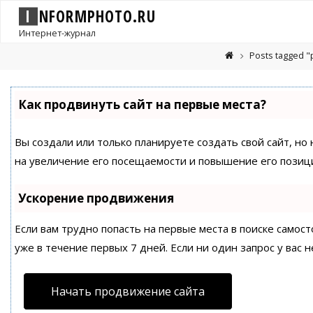
I
N
F
O
R
M
P
H
O
T
O
.
R
U
Интернет-журнал
Posts tagged 
Как продвинуть сайт на первые места?
Вы создали или только планируете создать свой сайт, но
на увеличение его посещаемости и повышение его позици
Ускорение продвижения
Если вам трудно попасть на первые места в поиске само
уже в течение первых 7 дней. Если ни один запрос у вас н
Начать продвижение сайта