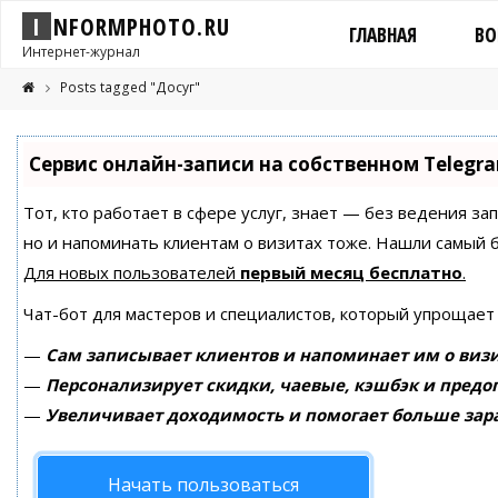
I
N
F
O
R
M
P
H
O
T
O
.
R
U
ГЛАВНАЯ
ВО
Интернет-журнал
Posts tagged "Досуг"
Сервис онлайн-записи на собственном Telegr
Тот, кто работает в сфере услуг, знает — без ведения за
но и напоминать клиентам о визитах тоже. Нашли самый
Для новых пользователей
первый месяц бесплатно
.
Чат-бот для мастеров и специалистов, который упрощает
—
Сам записывает клиентов и напоминает им о визи
—
Персонализирует скидки, чаевые, кэшбэк и предо
—
Увеличивает доходимость и помогает больше зар
Начать пользоваться