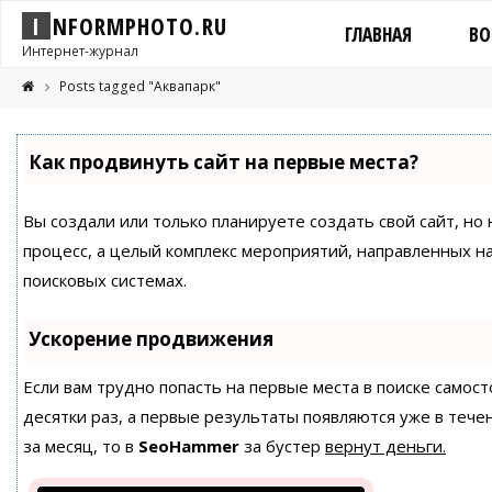
I
N
F
O
R
M
P
H
O
T
O
.
R
U
ГЛАВНАЯ
ВО
Интернет-журнал
Posts tagged "Аквапарк"
Как продвинуть сайт на первые места?
Вы создали или только планируете создать свой сайт, но 
процесс, а целый комплекс мероприятий, направленных н
поисковых системах.
Ускорение продвижения
Если вам трудно попасть на первые места в поиске само
десятки раз, а первые результаты появляются уже в течен
за месяц, то в
SeoHammer
за бустер
вернут деньги.