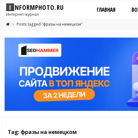
I
N
F
O
R
M
P
H
O
T
O
.
R
U
ГЛАВНАЯ
ВО
Интернет-журнал
Posts tagged "фразы на немецком"
Tag: фразы на немецком