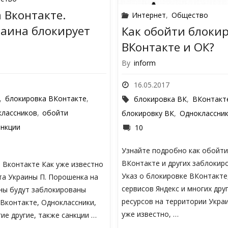
 Вконтакте.
Интернет
,
Общество
аина блокирует
Как обойти блоки
ВКонтакте и ОК?
By
inform
16.05.2017
,
блокировка ВКонтакте
,
блокировка ВК
,
ВКонтакт
классников
,
обойти
блокировку ВК
,
Одноклассни
анкции
10
Узнайте подробно как обойти
ВКонтакте и других заблокир
 Вконтакте Как уже известно
Указ о блокировке ВКонтакте
та Украины П. Порошенка на
сервисов Яндекс и многих дру
ны будут заблокированы
ресурсов на территории Украи
 Вконтакте, Одноклассники,
уже известно, …
гие другие, также санкции …