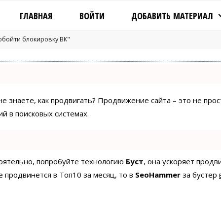
ГЛАВНАЯ
ВОЙТИ
ДОБАВИТЬ МАТЕРИАЛ
"обойти блокировку ВК"
 не знаете, как продвигать? Продвижение сайта – это не про
й в поисковых системах.
стоятельно, попробуйте технологию
Буст
, она ускоряет продв
е продвинется в Топ10 за месяц, то в
SeoHammer
за бустер