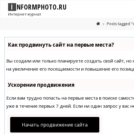
I
N
F
O
R
M
P
H
O
T
O
.
R
U
Интернет-журнал
Posts tagged 
Как продвинуть сайт на первые места?
Вы создали или только планируете создать свой сайт, но
на увеличение его посещаемости и повышение его позици
Ускорение продвижения
Если вам трудно попасть на первые места в поиске само
уже в течение первых 7 дней. Если ни один запрос у вас н
Начать продвижение сайта