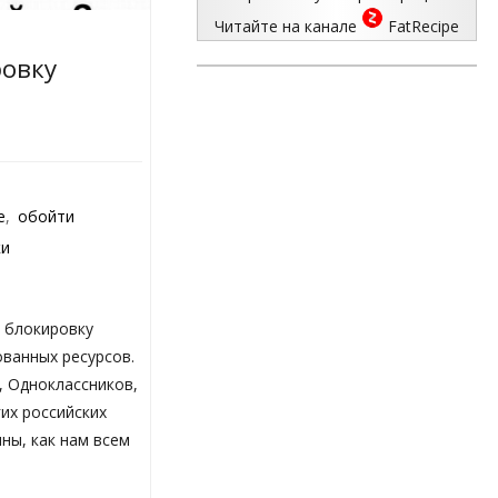
Читайте на канале
FatRecipe
ровку
е
,
обойти
ки
 блокировку
ованных ресурсов.
, Одноклассников,
гих российских
ны, как нам всем