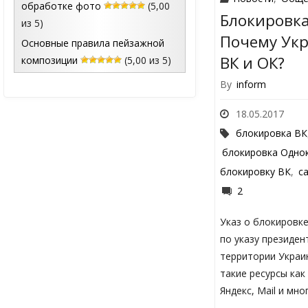
обработке фото
(5,00
Блокировка
из 5)
Почему Укр
Основные правила пейзажной
ВК и ОК?
композиции
(5,00 из 5)
By
inform
18.05.2017
блокировка ВК
блокировка Одно
блокировку ВК
,
с
2
Указ о блокировке
по указу президен
территории Украи
такие ресурсы как
Яндекс, Mail и мно