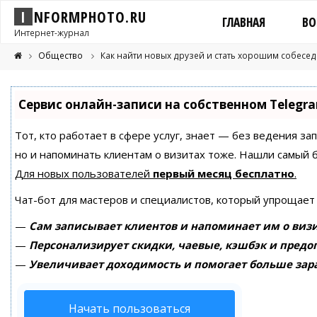
I
N
F
O
R
M
P
H
O
T
O
.
R
U
ГЛАВНАЯ
ВО
Интернет-журнал
Общество
Как найти новых друзей и стать хорошим собесе
Сервис онлайн-записи на собственном Telegr
Тот, кто работает в сфере услуг, знает — без ведения за
но и напоминать клиентам о визитах тоже. Нашли самый
Для новых пользователей
первый месяц бесплатно
.
Чат-бот для мастеров и специалистов, который упрощает
—
Сам записывает клиентов и напоминает им о визи
—
Персонализирует скидки, чаевые, кэшбэк и предо
—
Увеличивает доходимость и помогает больше зар
Начать пользоваться