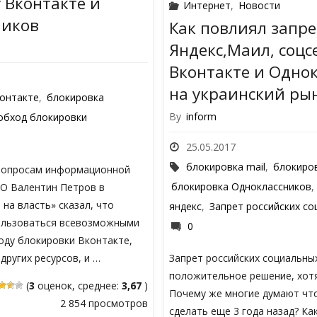
 Вконтакте и
Интернет
,
Новости
ников
Как повлиял запре
Яндекс,Маил, соцс
Вконтакте и Одно
на украинский ры
онтакте
,
блокировка
By
inform
обход блокировки
25.05.2017
блокировка mail
,
блокиро
вопросам информационной
блокировка Одноклассников
О Валентин Петров в
на власть» сказал, что
яндекс
,
Запрет российских со
ользоваться всевозможными
0
оду блокировки Вконтакте,
других ресурсов, и …
Запрет российских социальны
положительное решение, хотя
(
3
оценок, среднее:
3,67
)
Почему же многие думают чт
2 854 просмотров
сделать еще 3 года назад? Ка