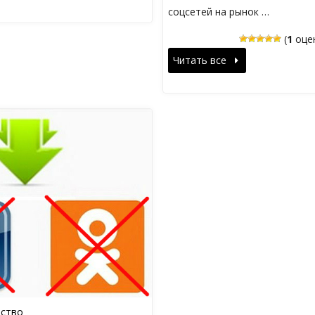
соцсетей на рынок …
(
1
оцен
Читать все
ство