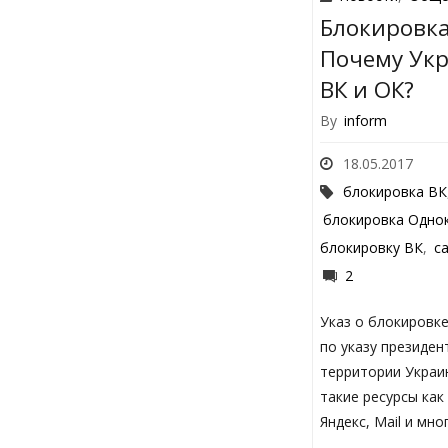
Блокировка
Почему Укр
ВК и ОК?
By
inform
18.05.2017
блокировка ВК
блокировка Одно
блокировку ВК
,
с
2
Указ о блокировке
по указу президен
территории Украи
такие ресурсы как
Яндекс, Mail и мно