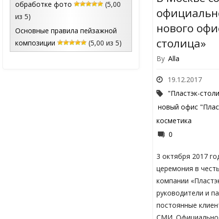
обработке фото
(5,00
официальн
из 5)
нового офи
Основные правила пейзажной
столица»
композиции
(5,00 из 5)
By
Alla
19.12.2017
"Пластэк-стол
новый офис "Плас
косметика
0
3 октября 2017 г
церемония в чест
компании «Пластэ
руководители и п
постоянные клиен
СМИ. Официальное