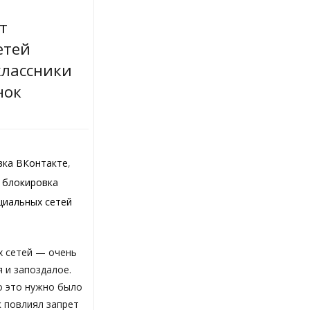
т
етей
классники
нок
вка ВКонтакте
,
,
блокировка
циальных сетей
х сетей — очень
 и запоздалое.
о это нужно было
к повлиял запрет