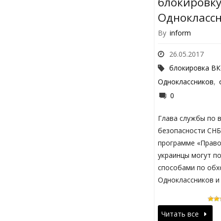
блокировку
Однокласс
By
inform
26.05.2017
блокировка ВК
Одноклассников
,
0
Глава службы по 
безопасности СНБ
программе «Право 
украинцы могут п
способами по обх
Одноклассников и 
Читать все