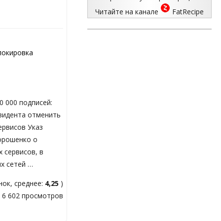
Читайте на канале
FatRecipe
локировка
0 000 подписей:
зидента отменить
ервисов Указ
орошенко о
 сервисов, в
ых сетей …
ок, среднее:
4,25
)
6 602 просмотров