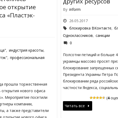
других ресурсов
ое открытие
By
inform
са «Пластэк-
26.05.2017
блокировка ВКонтакте
,
б
Одноклассников
,
санкции
0
ица"
,
индустрия красоты
,
Полсотни петиций и больше 4
тэк"
,
профессиональная
украинцы массово просят пре
блокирование запрещенных с
Президента Украины Петра П
блокировании ряда российских
ода прошла торжественная
частности Яндекса, социальн
ь открытия нового офиса
к». Мероприятие посетили
(
4
оцен
артнеры компании,
Читать все
ты, а также представители
 открытие нового офиса …