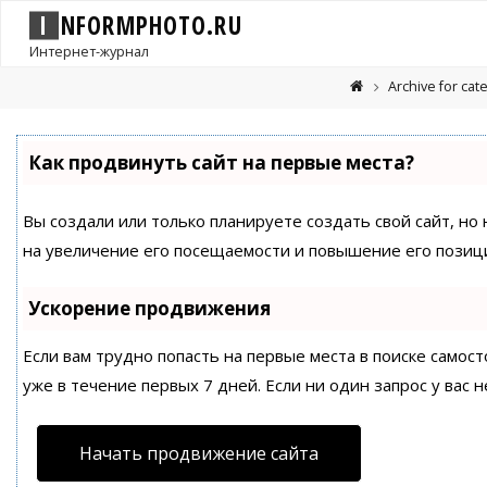
I
N
F
O
R
M
P
H
O
T
O
.
R
U
Интернет-журнал
Archive for ca
Как продвинуть сайт на первые места?
Вы создали или только планируете создать свой сайт, но
на увеличение его посещаемости и повышение его позици
Ускорение продвижения
Если вам трудно попасть на первые места в поиске само
уже в течение первых 7 дней. Если ни один запрос у вас н
Начать продвижение сайта