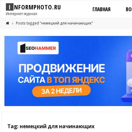
I
N
F
O
R
M
P
H
O
T
O
.
R
U
ГЛАВНАЯ
ВО
Интернет-журнал
Posts tagged "немецкий для начинающих"
Tag: немецкий для начинающих