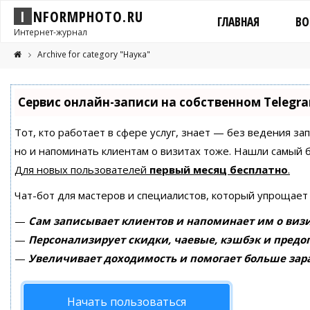
I
N
F
O
R
M
P
H
O
T
O
.
R
U
ГЛАВНАЯ
ВО
Интернет-журнал
Archive for category "Наука"
Сервис онлайн-записи на собственном Telegr
Тот, кто работает в сфере услуг, знает — без ведения за
но и напоминать клиентам о визитах тоже. Нашли самый
Для новых пользователей
первый месяц бесплатно
.
Чат-бот для мастеров и специалистов, который упрощает
—
Сам записывает клиентов и напоминает им о визи
—
Персонализирует скидки, чаевые, кэшбэк и предо
—
Увеличивает доходимость и помогает больше зар
Начать пользоваться