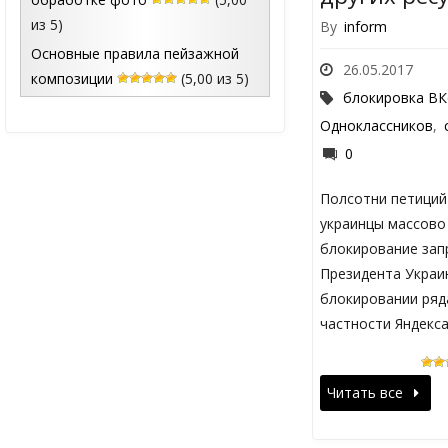
из 5)
By
inform
Основные правила пейзажной
26.05.2017
композиции
(5,00 из 5)
блокировка ВК
Одноклассников
,
0
Полсотни петиций 
украинцы массово
блокирование зап
Президента Украи
блокировании ряда
частности Яндекса
Читать все