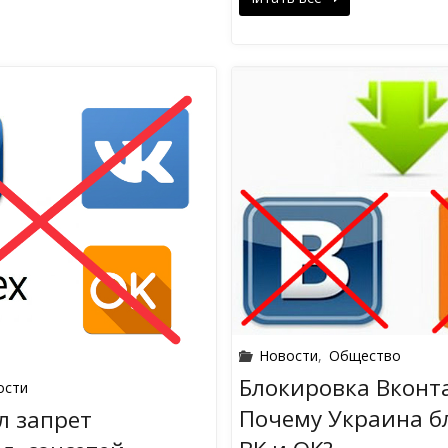
Новости
,
Общество
Блокировка Вконта
ости
Почему Украина б
л запрет