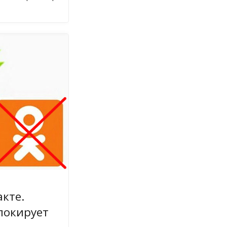
кте.
локирует