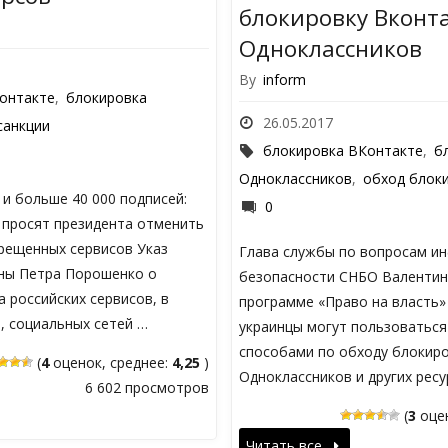
блокировку Вконта
Одноклассников
By
inform
онтакте
,
блокировка
26.05.2017
санкции
блокировка ВКонтакте
,
б
Одноклассников
,
обход блок
и больше 40 000 подписей:
0
 просят президента отменить
рещенных сервисов Указ
Глава службы по вопросам и
ны Петра Порошенко о
безопасности СНБО Валентин
 российских сервисов, в
программе «Право на власть» 
, социальных сетей …
украинцы могут пользоватьс
способами по обходу блокиро
(
4
оценок, среднее:
4,25
)
Одноклассников и других ресу
6 602 просмотров
(
3
оцен
Читать все