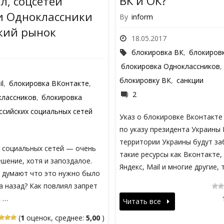
ВК и ОК?
л, соцсетей
и Одноклассники
By
inform
кий рынок
18.05.2017
блокировка ВК
,
блокиров
блокировка Одноклассников
блокировку ВК
,
санкции
l
,
блокировка ВКонтакте
,
2
классников
,
блокировка
ссийских социальных сетей
Указ о блокировке Вконтакте
по указу президента Украины
территории Украины будут з
х социальных сетей — очень
такие ресурсы как Вконтакте,
шение, хотя и запоздалое.
Яндекс, Mail и многие другие,
 думают что это нужно было
а назад? Как повлиял запрет
к …
Читать все
(
1
оценок, среднее:
5,00
)