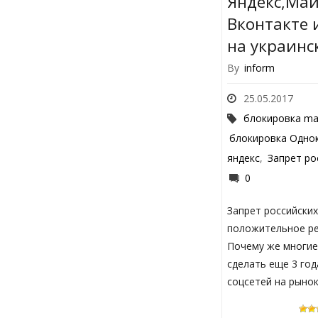
Яндекс,Маи
Вконтакте 
на украинс
By
inform
25.05.2017
блокировка mai
блокировка Одно
яндекс
,
Запрет ро
0
Запрет российски
положительное ре
Почему же многие
сделать еще 3 год
соцсетей на рыно