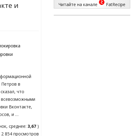
кте и
Читайте на канале
FatRecipe
локировка
ировки
нформационной
 Петров в
сказал, что
я всевозможными
вки Вконтакте,
рсов, и …
ок, среднее:
3,67
)
2 854 просмотров