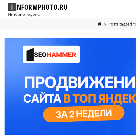
I
N
F
O
R
M
P
H
O
T
O
.
R
U
Интернет-журнал
Posts tagged 