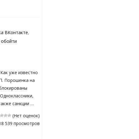
ка ВКонтакте
,
,
обойти
 Как уже известно
 П. Порошенка на
аблокированы
 Одноклассники,
 также санкции …
(Нет оценок)
18 539 просмотров