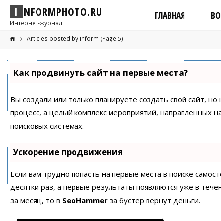
I
N
F
O
R
M
P
H
O
T
O
.
R
U
ГЛАВНАЯ
ВО
Интернет-журнал
Articles posted by inform
(Page 5)
Как продвинуть сайт на первые места?
Вы создали или только планируете создать свой сайт, но 
процесс, а целый комплекс мероприятий, направленных н
поисковых системах.
Ускорение продвижения
Если вам трудно попасть на первые места в поиске само
десятки раз, а первые результаты появляются уже в течен
за месяц, то в
SeoHammer
за бустер
вернут деньги.