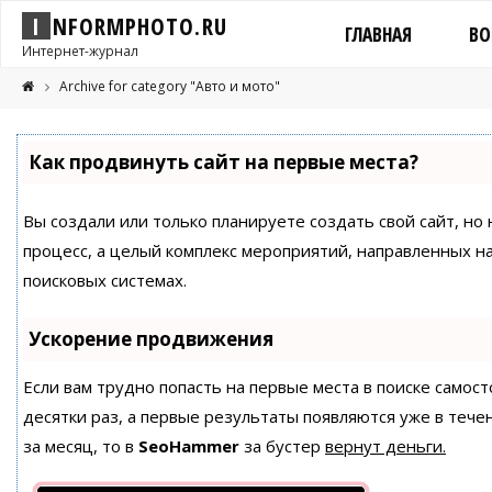
I
N
F
O
R
M
P
H
O
T
O
.
R
U
ГЛАВНАЯ
ВО
Интернет-журнал
Archive for category "Авто и мото"
Как продвинуть сайт на первые места?
Вы создали или только планируете создать свой сайт, но 
процесс, а целый комплекс мероприятий, направленных н
поисковых системах.
Ускорение продвижения
Если вам трудно попасть на первые места в поиске само
десятки раз, а первые результаты появляются уже в течен
за месяц, то в
SeoHammer
за бустер
вернут деньги.