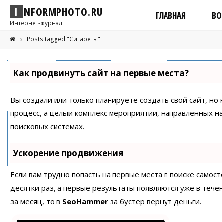
I
N
F
O
R
M
P
H
O
T
O
.
R
U
ГЛАВНАЯ
ВО
Интернет-журнал
Posts tagged "Сигареты"
Как продвинуть сайт на первые места?
Вы создали или только планируете создать свой сайт, но 
процесс, а целый комплекс мероприятий, направленных н
поисковых системах.
Ускорение продвижения
Если вам трудно попасть на первые места в поиске само
десятки раз, а первые результаты появляются уже в течен
за месяц, то в
SeoHammer
за бустер
вернут деньги.