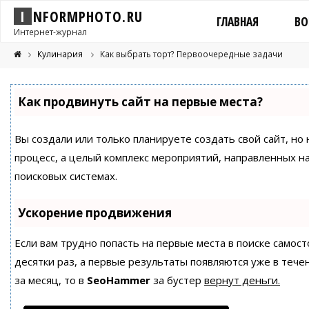
I
N
F
O
R
M
P
H
O
T
O
.
R
U
ГЛАВНАЯ
ВО
Интернет-журнал
Кулинария
Как выбрать торт? Первоочередные задачи
Как продвинуть сайт на первые места?
Вы создали или только планируете создать свой сайт, но 
процесс, а целый комплекс мероприятий, направленных н
поисковых системах.
Ускорение продвижения
Если вам трудно попасть на первые места в поиске само
десятки раз, а первые результаты появляются уже в течен
за месяц, то в
SeoHammer
за бустер
вернут деньги.