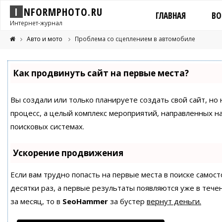
I
N
F
O
R
M
P
H
O
T
O
.
R
U
ГЛАВНАЯ
ВО
Интернет-журнал
Авто и мото
Проблема со сцеплением в автомобиле
Как продвинуть сайт на первые места?
Вы создали или только планируете создать свой сайт, но 
процесс, а целый комплекс мероприятий, направленных н
поисковых системах.
Ускорение продвижения
Если вам трудно попасть на первые места в поиске само
десятки раз, а первые результаты появляются уже в течен
за месяц, то в
SeoHammer
за бустер
вернут деньги.