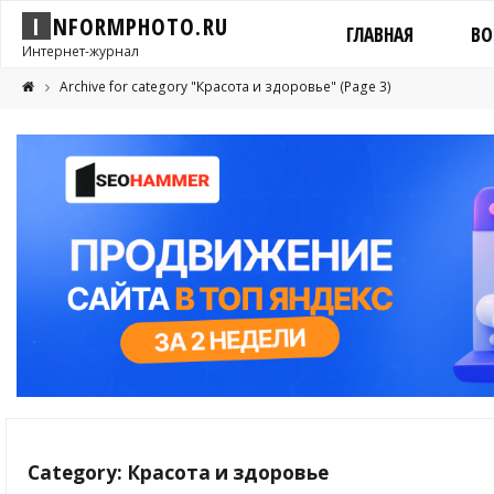
I
N
F
O
R
M
P
H
O
T
O
.
R
U
ГЛАВНАЯ
ВО
Интернет-журнал
Archive for category "Красота и здоровье"
(Page 3)
Category: Красота и здоровье