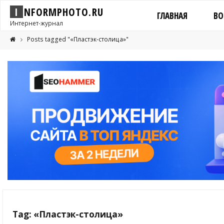
I
N
F
O
R
M
P
H
O
T
O
.
R
U
ГЛАВНАЯ
ВО
Интернет-журнал
Posts tagged "«Пластэк-столица»"
Tag: «Пластэк-столица»