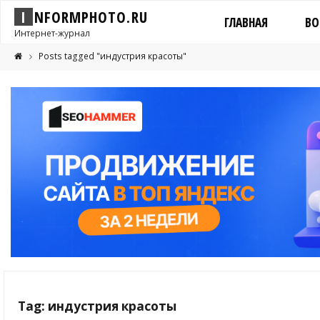
I
N
F
O
R
M
P
H
O
T
O
.
R
U
ГЛАВНАЯ
ВО
Интернет-журнал
Posts tagged "индустрия красоты"
Tag: индустрия красоты