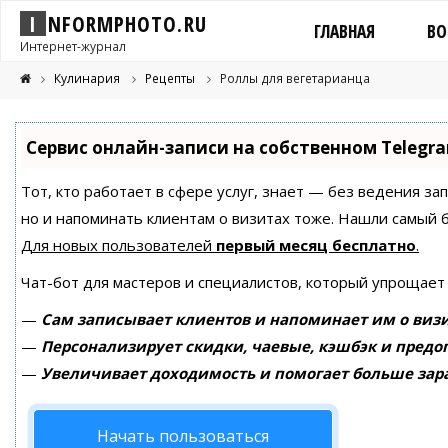
I
N
F
O
R
M
P
H
O
T
O
.
R
U
ГЛАВНАЯ
ВО
Интернет-журнал
Кулинария
Рецепты
Роллы для вегетарианца
Сервис онлайн-записи на собственном Telegr
Тот, кто работает в сфере услуг, знает — без ведения за
но и напоминать клиентам о визитах тоже. Нашли самый
Для новых пользователей
первый месяц бесплатно
.
Чат-бот для мастеров и специалистов, который упрощает
—
Сам записывает клиентов и напоминает им о визи
—
Персонализирует скидки, чаевые, кэшбэк и предо
—
Увеличивает доходимость и помогает больше зар
Начать пользоваться