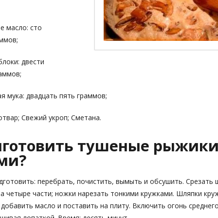
е масло: сто
ммов;
блоки: двести
аммов;
я мука: двадцать пять граммов;
отвар; Свежий укроп; Сметана.
иготовить тушеные рыжики
ми?
дготовить: перебрать, почистить, вымыть и обсушить. Срезать 
на четыре части; ножки нарезать тонкими кружками. Шляпки кру
 добавить масло и поставить на плиту. Включить огонь среднего
шивая лопаткой. Время: десять минут.