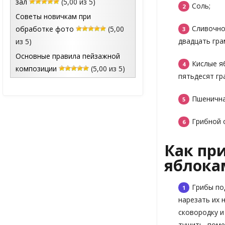
зал
(5,00 из 5)
Соль;
Советы новичкам при
Сливочно
обработке фото
(5,00
двадцать гра
из 5)
Основные правила пейзажной
Кислые я
композиции
(5,00 из 5)
пятьдесят гр
Пшенична
Грибной 
Как пр
яблока
Грибы по
нарезать их 
сковородку и
тушить, поме