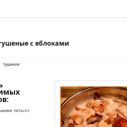
тушеные с яблоками
тушеное
ь
димых
в:
ыжики: пятьсот