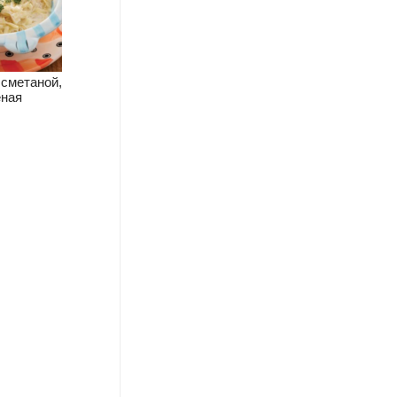
 сметаной,
ная