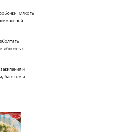
оробочки. Мякоть
минимальной
взболтать
ти яблочных
 закипания и
м, багетом и