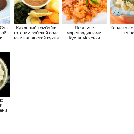
 Суп
Кухонный комбайн:
Паэлья с
Капуста со
ной
готовим райский соус
морепродуктами.
туше
и
из итальянской кухни
Кухня Мексики
но
 и
ени