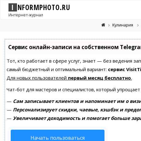
I
N
F
O
R
M
P
H
O
T
O
.
R
U
Интернет-журнал
Кулинария
Сервис онлайн-записи на собственном Telegr
Тот, кто работает в сфере услуг, знает — без ведения за
самый бюджетный и оптимальный вариант:
сервис VisitT
Для новых пользователей
первый месяц бесплатно
.
Чат-бот для мастеров и специалистов, который упрощает
—
Сам записывает клиентов и напоминает им о визи
—
Персонализирует скидки, чаевые, кэшбэк и предо
—
Увеличивает доходимость и помогает больше зар
Начать пользоваться