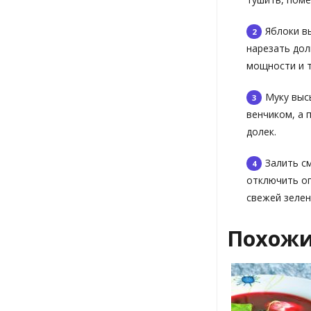
Яблоки в
нарезать дол
мощности и 
Муку выс
венчиком, а 
долек.
Залить с
отключить ог
свежей зелен
Похожи