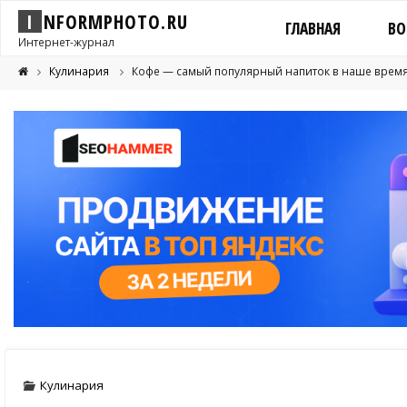
I
N
F
O
R
M
P
H
O
T
O
.
R
U
ГЛАВНАЯ
ВО
Интернет-журнал
Кулинария
Кофе — самый популярный напиток в наше врем
Кулинария