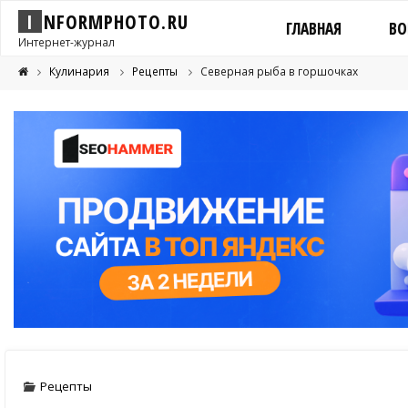
I
N
F
O
R
M
P
H
O
T
O
.
R
U
ГЛАВНАЯ
ВО
Интернет-журнал
Кулинария
Рецепты
Северная рыба в горшочках
Рецепты