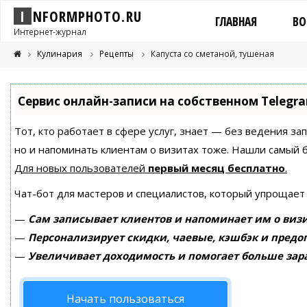
I
N
F
O
R
M
P
H
O
T
O
.
R
U
ГЛАВНАЯ
ВО
Интернет-журнал
Кулинария
Рецепты
Капуста со сметаной, тушеная
Сервис онлайн-записи на собственном Telegr
Тот, кто работает в сфере услуг, знает — без ведения за
но и напоминать клиентам о визитах тоже. Нашли самый
Для новых пользователей
первый месяц бесплатно
.
Чат-бот для мастеров и специалистов, который упрощает
—
Сам записывает клиентов и напоминает им о визи
—
Персонализирует скидки, чаевые, кэшбэк и предо
—
Увеличивает доходимость и помогает больше зар
Начать пользоваться