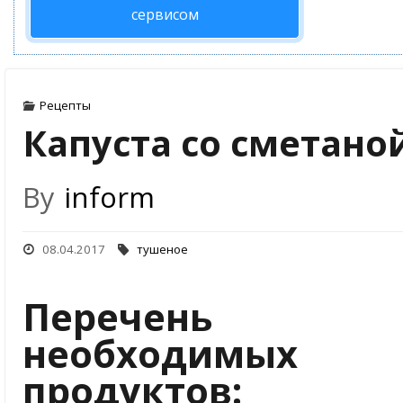
сервисом
Рецепты
Капуста со сметано
By
inform
08.04.2017
тушеное
П
еречень
необходимых
продуктов: