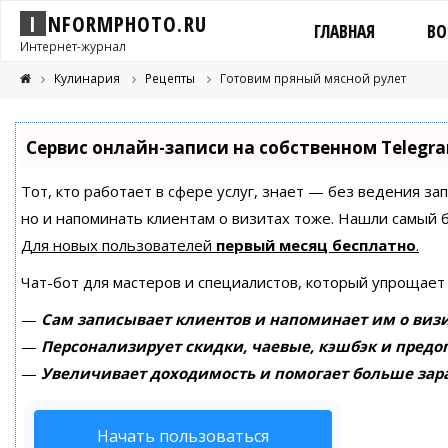
I
N
F
O
R
M
P
H
O
T
O
.
R
U
ГЛАВНАЯ
ВО
Интернет-журнал
Кулинария
Рецепты
Готовим пряный мясной рулет
Сервис онлайн-записи на собственном Telegr
Тот, кто работает в сфере услуг, знает — без ведения за
но и напоминать клиентам о визитах тоже. Нашли самый
Для новых пользователей
первый месяц бесплатно
.
Чат-бот для мастеров и специалистов, который упрощает
—
Сам записывает клиентов и напоминает им о визи
—
Персонализирует скидки, чаевые, кэшбэк и предо
—
Увеличивает доходимость и помогает больше зар
Начать пользоваться