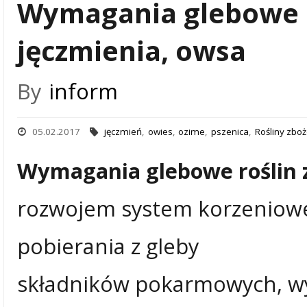
Wymagania glebowe dl
jęczmienia, owsa
By
inform
05.02.2017
jęczmień
,
owies
,
ozime
,
pszenica
,
Rośliny zbo
Wymagania glebowe roślin
rozwojem system korzeniowe
pobierania z gleby
składników pokarmowych, wyt