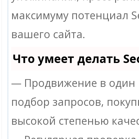
максимуму потенциал 
вашего сайта.
Что умеет делать S
— Продвижение в один 
подбор запросов, покуп
высокой степенью качес