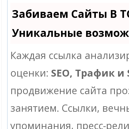
Забиваем Сайты В Т
Уникальные возмож
Каждая ссылка анализир
оценки:
SEO, Трафик и
продвижение сайта пр
занятием. Ссылки, вечны
упоминания, пресс-рели