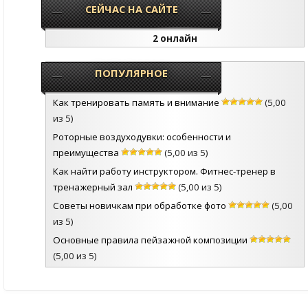
СЕЙЧАС НА САЙТЕ
2 онлайн
ПОПУЛЯРНОЕ
Как тренировать память и внимание
(5,00
из 5)
Роторные воздуходувки: особенности и
преимущества
(5,00 из 5)
Как найти работу инструктором. Фитнес-тренер в
тренажерный зал
(5,00 из 5)
Советы новичкам при обработке фото
(5,00
из 5)
Основные правила пейзажной композиции
(5,00 из 5)