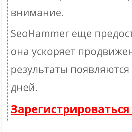
внимание.
SeoHammer еще предос
она ускоряет продвижен
результаты появляются 
дней.
Зарегистрироваться