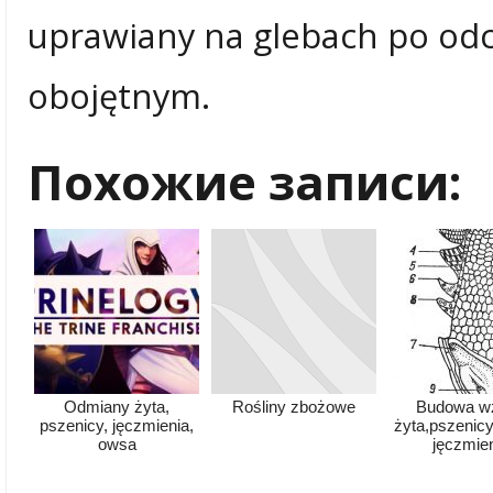
uprawiany na glebach po odc
obojętnym.
Похожие записи:
Odmiany żyta,
Rośliny zbożowe
Budowa wz
pszenicy, jęczmienia,
żyta,pszenicy
owsa
jęczmie