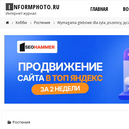
I
N
F
O
R
M
P
H
O
T
O
.
R
U
ГЛАВНАЯ
ВО
Интернет-журнал
Хобби
Ростения
Wymagania glebowe dla żyta, pszenicy, jęc
Ростения