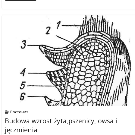
Ростения
Budowa wzrost żyta,pszenicy, owsa i
jęczmienia