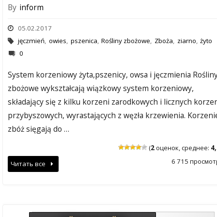
By
inform
05.02.2017
jęczmień
,
owies
,
pszenica
,
Rośliny zbożowe
,
Zboża
,
ziarno
,
żyto
0
System korzeniowy żyta,pszenicy, owsa i jęczmienia Roślin
zbożowe wykształcają wiązkowy system korzeniowy,
składający się z kilku korzeni zarodkowych i licznych korze
przybyszowych, wyrastających z węzła krzewienia. Korzeni
zbóż sięgają do …
(
2
оценок, среднее:
4
6 715 просмот
Читать все