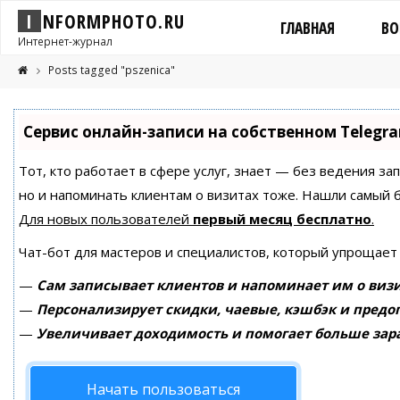
I
N
F
O
R
M
P
H
O
T
O
.
R
U
ГЛАВНАЯ
ВО
Интернет-журнал
Posts tagged "pszenica"
Сервис онлайн-записи на собственном Telegr
Тот, кто работает в сфере услуг, знает — без ведения за
но и напоминать клиентам о визитах тоже. Нашли самый
Для новых пользователей
первый месяц бесплатно
.
Чат-бот для мастеров и специалистов, который упрощает
—
Сам записывает клиентов и напоминает им о визи
—
Персонализирует скидки, чаевые, кэшбэк и предо
—
Увеличивает доходимость и помогает больше зар
Начать пользоваться