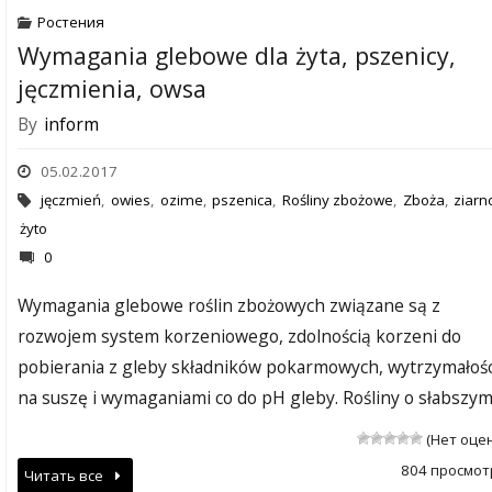
Ростения
Wymagania glebowe dla żyta, pszenicy,
jęczmienia, owsa
By
inform
05.02.2017
jęczmień
,
owies
,
ozime
,
pszenica
,
Rośliny zbożowe
,
Zboża
,
ziarn
żyto
0
Wymagania glebowe roślin zbożowych związane są z
rozwojem system korzeniowego, zdolnością korzeni do
pobierania z gleby składników pokarmowych, wytrzymałośc
na suszę i wymaganiami co do pH gleby. Rośliny o słabszy
(Нет оце
804 просмот
Читать все