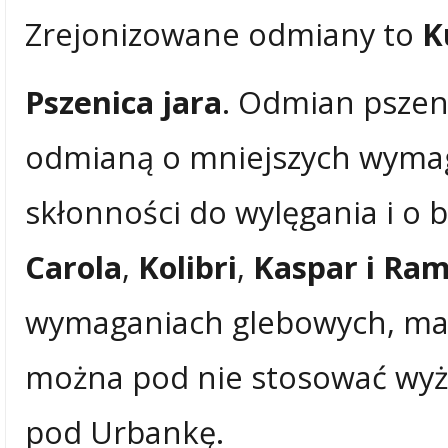
Zrejonizowane odmiany to
K
Pszenica jara
. Odmian pszenic
odmianą o mniejszych wymag
skłonności do wylęgania i o 
Carola
,
Kolibri
,
Kaspar i Ra
wymaganiach glebowych, małe
można pod nie stosować wyż
pod Urbankę.