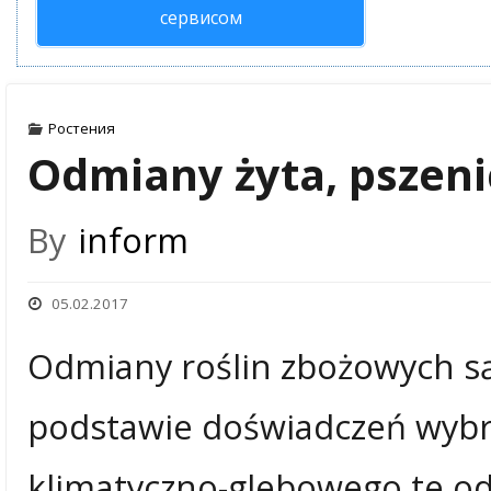
сервисом
Ростения
Odmiany żyta, pszeni
By
inform
05.02.2017
Odmiany roślin zbożowych są
podstawie doświadczeń wybr
klimatyczno-glebowego te o