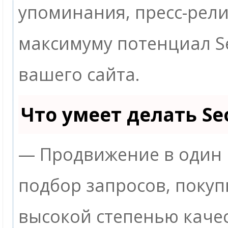
упоминания, пресс-рели
максимуму потенциал 
вашего сайта.
Что умеет делать S
— Продвижение в один 
подбор запросов, покуп
высокой степенью качес