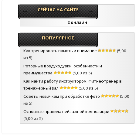
СЕЙЧАС НА САЙТЕ
2 онлайн
ПОПУЛЯРНОЕ
Как тренировать память и внимание
(5,00
из 5)
Роторные воздуходувки: особенности и
преимущества
(5,00 из 5)
Как найти работу инструктором. Фитнес-тренер в
тренажерный зал
(5,00 из 5)
Советы новичкам при обработке фото
(5,00
из 5)
Основные правила пейзажной композиции
(5,00 из 5)