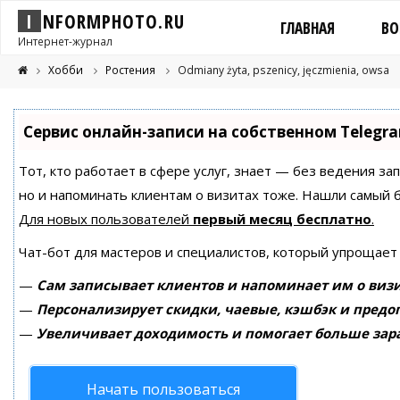
I
N
F
O
R
M
P
H
O
T
O
.
R
U
ГЛАВНАЯ
ВО
Интернет-журнал
Хобби
Ростения
Odmiany żyta, pszenicy, jęczmienia, owsa
Сервис онлайн-записи на собственном Telegr
Тот, кто работает в сфере услуг, знает — без ведения за
но и напоминать клиентам о визитах тоже. Нашли самый
Для новых пользователей
первый месяц бесплатно
.
Чат-бот для мастеров и специалистов, который упрощает
—
Сам записывает клиентов и напоминает им о визи
—
Персонализирует скидки, чаевые, кэшбэк и предо
—
Увеличивает доходимость и помогает больше зар
Начать пользоваться