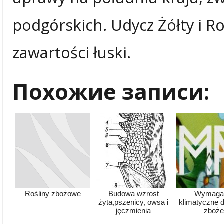
podgórskich. Udycz Żółty i R
zawartości łuski.
Похожие записи:
Rośliny zbożowe
Budowa wzrost
Wymaga
żyta,pszenicy, owsa i
klimatyczne dl
jęczmienia
zboż