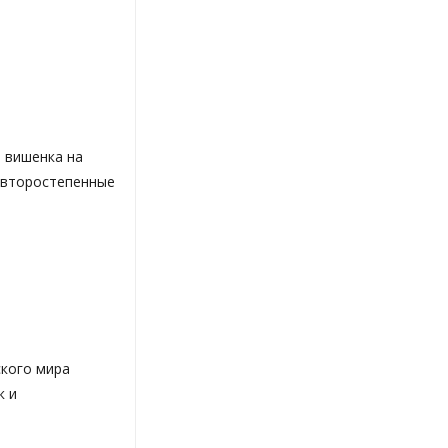
о вишенка на
 второстепенные
ского мира
к и