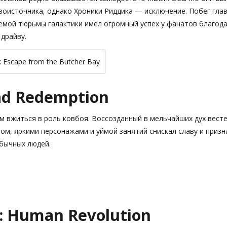
воисточника, однако Хроники Риддика — исключение. Побег глав
емой тюрьмы галактики имел огромный успех у фанатов благода
драйву.
ad Redemption
м вжиться в роль ковбоя. Воссозданный в мельчайших дух весте
м, яркими персонажами и уймой занятий снискал славу и призна
обычных людей.
: Human Revolution