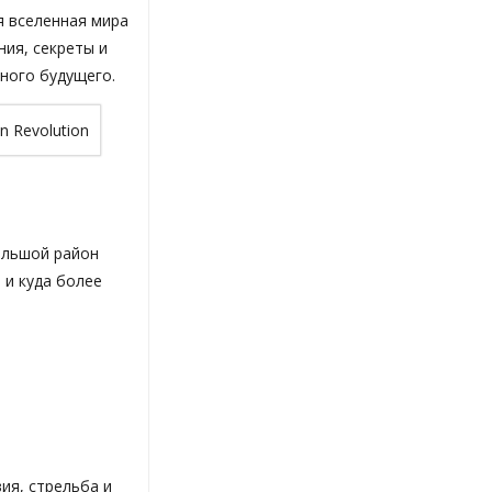
я вселенная мира
ния, секреты и
ного будущего.
ольшой район
 и куда более
ия, стрельба и