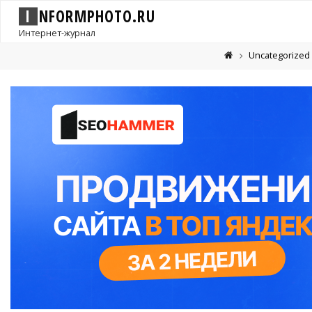
I
N
F
O
R
M
P
H
O
T
O
.
R
U
Интернет-журнал
Uncategorized