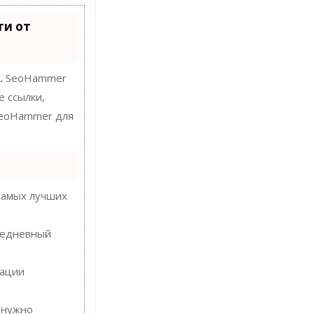
ти от
.
SeoHammer
е ссылки,
 SeoHammer для
самых лучших
ежедневный
кации
 нужно