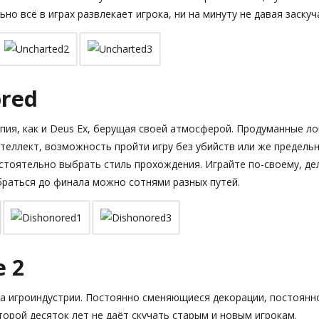
но всё в играх развлекает игрока, ни на минуту не давая заскуч
ored
ия, как и Deus Ex, берущая своей атмосферой. Продуманные ло
теллект, возможность пройти игру без убийств или же предель
стоятельно выбрать стиль прохождения. Играйте по-своему, де
браться до финала можно сотнями разных путей.
e 2
ка игроиндустрии. Постоянно сменяющиеся декорации, постоян
торой десяток лет не даёт скучать старым и новым игрокам.