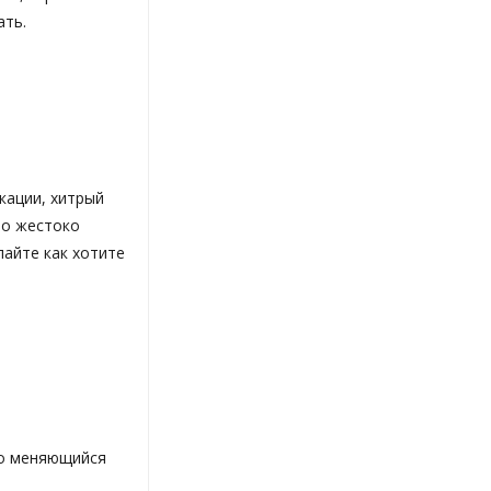
ать.
кации, хитрый
но жестоко
лайте как хотите
но меняющийся