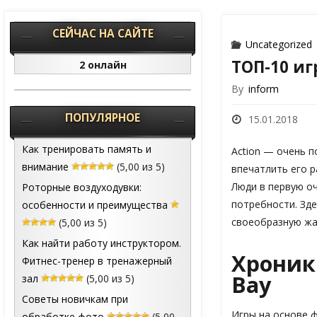
СЕЙЧАС НА САЙТЕ
Uncategorized
ТОП-10 иг
2 онлайн
By
inform
ПОПУЛЯРНОЕ
15.01.2018
Как тренировать память и
Action — очень п
внимание
(5,00 из 5)
впечатлить его 
Люди в первую оч
Роторные воздуходувки:
потребности. Зд
особенности и преимущества
своеобразную жа
(5,00 из 5)
Как найти работу инструктором.
Хроники
Фитнес-тренер в тренажерный
Bay
зал
(5,00 из 5)
Советы новичкам при
Игры на основе 
обработке фото
(5,00