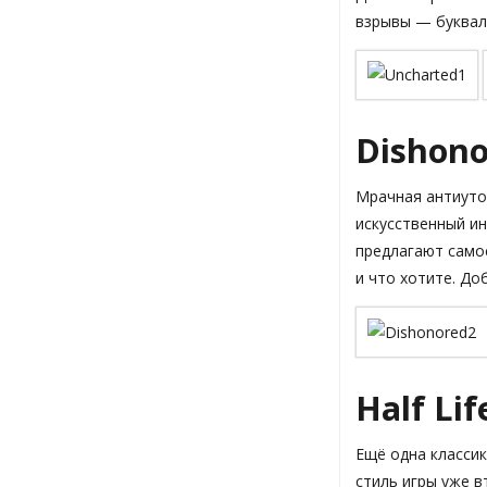
взрывы — букваль
Dishon
Мрачная антиутоп
искусственный ин
предлагают само
и что хотите. До
Half Lif
Ещё одна класси
стиль игры уже в