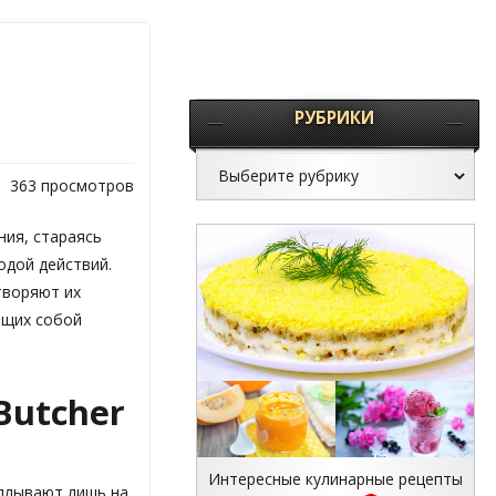
РУБРИКИ
363 просмотров
ния, стараясь
одой действий.
творяют их
ющих собой
Butcher
Интересные кулинарные рецепты
плывают лишь на