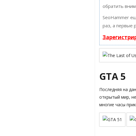
обратить вним
SeoHammer ещ
раз, а первые 
Зарегистри
GTA 5
Последняя на да
открытый мир, н
многие часы при