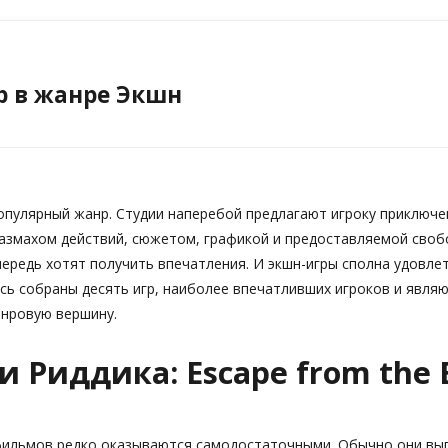
р в жанре Экшн
опулярный жанр. Студии наперебой предлагают игроку приключе
размахом действий, сюжетом, графикой и предоставляемой своб
ередь хотят получить впечатления. И экшн-игры сполна удовле
есь собраны десять игр, наиболее впечатливших игроков и явля
нровую вершину.
 Риддика: Escape from the 
фильмов редко оказываются самодостаточными. Обычно они вы