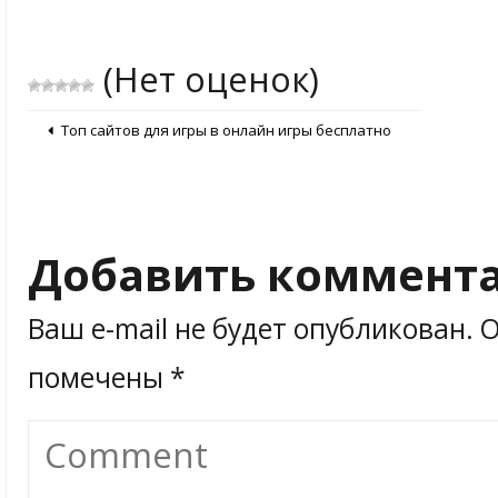
(Нет оценок)
Топ сайтов для игры в онлайн игры бесплатно
Добавить коммент
Ваш e-mail не будет опубликован.
О
помечены
*