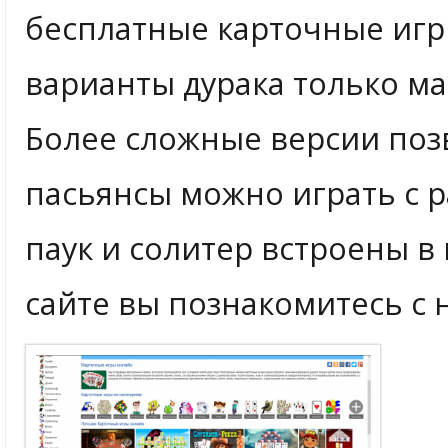
бесплатные карточные игр
варианты дурака только ма
Более сложные версии позв
пасьянсы можно играть с р
паук и солитер встроены в
сайте вы познакомитесь с