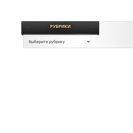
РУБРИКИ