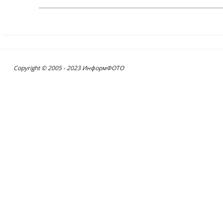
Copyright © 2005 - 2023 ИнформФОТО