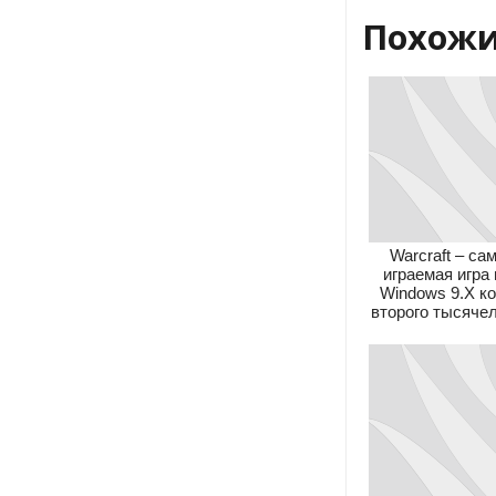
Похожи
Warcraft – са
играемая игра
Windows 9.X к
второго тысяче