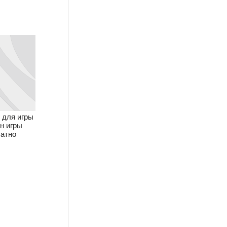
 для игры
н игры
атно