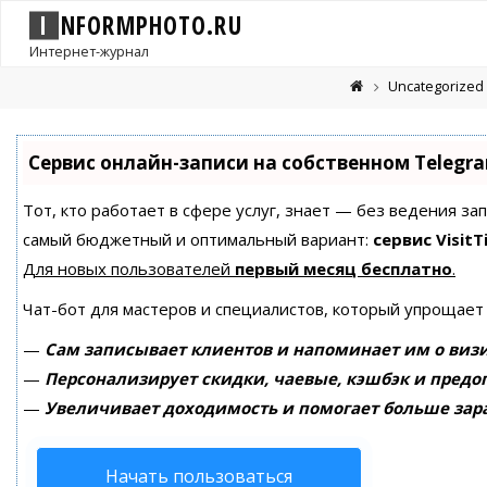
I
N
F
O
R
M
P
H
O
T
O
.
R
U
Интернет-журнал
Uncategorized
Сервис онлайн-записи на собственном Telegr
Тот, кто работает в сфере услуг, знает — без ведения за
самый бюджетный и оптимальный вариант:
сервис VisitT
Для новых пользователей
первый месяц бесплатно
.
Чат-бот для мастеров и специалистов, который упрощает
—
Сам записывает клиентов и напоминает им о визи
—
Персонализирует скидки, чаевые, кэшбэк и предо
—
Увеличивает доходимость и помогает больше зар
Начать пользоваться