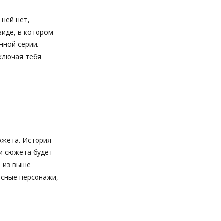
 ней нет,
 виде, в котором
нной серии.
включая тебя
южета. История
и сюжета будет
, из выше
есные персонажи,