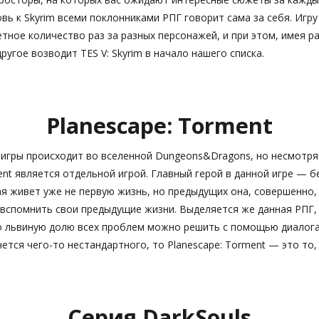
ь к Skyrim всеми поклонниками РПГ говорит сама за себя. Игр
тное количество раз за разных персонажей, и при этом, имея р
другое возводит TES V: Skyrim в начало нашего списка.
Planescape: Torment
 игры происходит во вселенной Dungeons&Dragons, но несмотря 
ent является отдельной игрой. Главный герой в данной игре — 
я живет уже не первую жизнь, но предыдущих она, совершенно,
 вспомнить свои предыдущие жизни. Выделяется же данная РПГ,
то львиную долю всех проблем можно решить с помощью диалога,
чется чего-то нестандартного, то Planescape: Torment — это то,
Серия DarkSouls