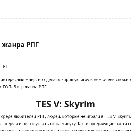
р жанра РПГ
РПГ
 интересный жанр, но сделать хорошую игру в нём очень сложно
 ТОП- 5 игр жанра РПГ.
TES V: Skyrim
 среде любителей РПГ, людей, которые не играли в TES V: Skyrim
на недели и не отпускать ни на минуту. Как и предыдущие части с
просторы, на которых вас ожидают интересные сюжеты за кажд