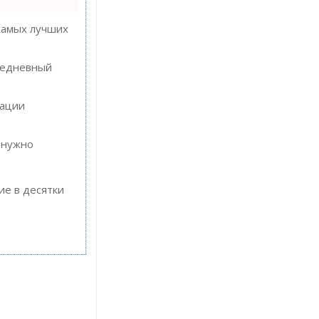
самых лучших
ежедневный
кации
 нужно
ие в десятки