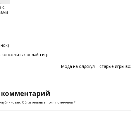
ы с
рами
енок)
х консольных онлайн игр
Мода на олдскул – старые игры в
 комментарий
опубликован.
Обязательные поля помечены
*