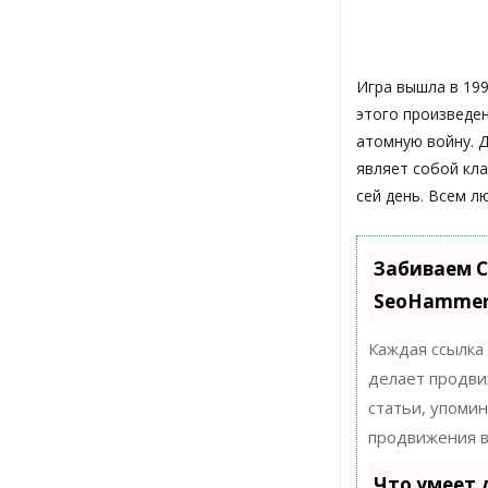
Игра вышла в 199
этого произведен
атомную войну. Д
являет собой кл
сей день. Всем л
Забиваем С
SeoHamme
Каждая ссылка
делает продви
статьи, упоми
продвижения в
Что умеет