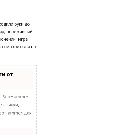
ходили руки до
мир, переживший
лючений. Игра
о смотрится и по
ти от
.
SeoHammer
е ссылки,
 SeoHammer для