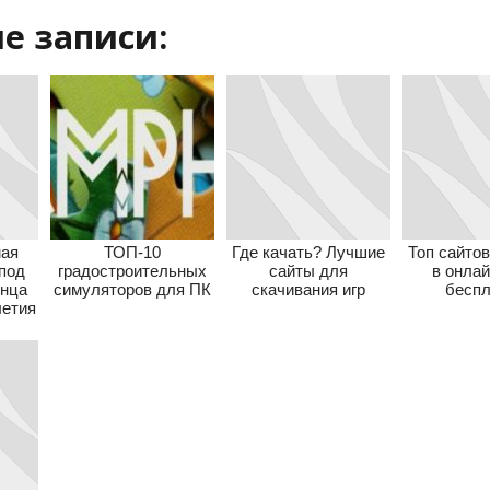
е записи:
мая
ТОП-10
Где качать? Лучшие
Топ сайтов
 под
градостроительных
сайты для
в онлай
онца
симуляторов для ПК
скачивания игр
беспл
летия