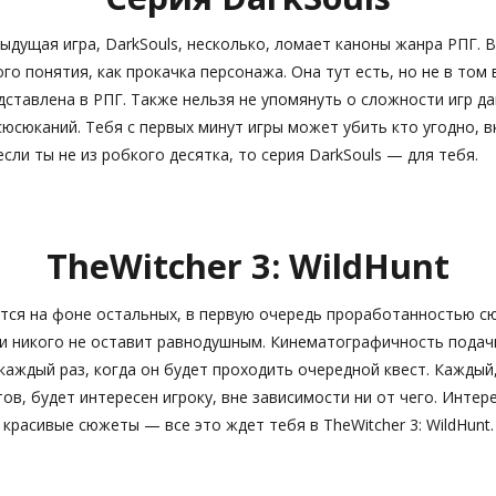
дыдущая игра, DarkSouls, несколько, ломает каноны жанра РПГ. В
ого понятия, как прокачка персонажа. Она тут есть, но не в том
дставлена в РПГ. Также нельзя не упомянуть о сложности игр да
сюсюканий. Тебя с первых минут игры может убить кто угодно, 
если ты не из робкого десятка, то серия DarkSouls — для тебя.
TheWitcher 3: WildHunt
ется на фоне остальных, в первую очередь проработанностью с
ии никого не оставит равнодушным. Кинематографичность подач
каждый раз, когда он будет проходить очередной квест. Каждый
ов, будет интересен игроку, вне зависимости ни от чего. Интер
и красивые сюжеты — все это ждет тебя в TheWitcher 3: WildHunt.