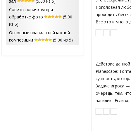
зал
(5,00 из 5)
Поголовная любов
Советы новичкам при
проходить бессче
обработке фото
(5,00
Все это и много 
из 5)
Основные правила пейзажной
композиции
(5,00 из 5)
Действие данной
Planescape: Torm
сущность, котора
Задача игрока —
очередь, тем, ч
насилию. Если хо