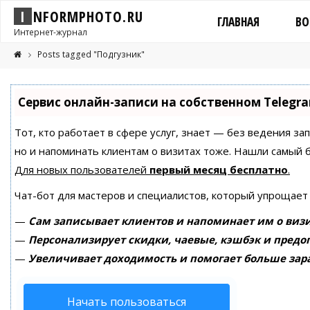
I
N
F
O
R
M
P
H
O
T
O
.
R
U
ГЛАВНАЯ
ВО
Интернет-журнал
Posts tagged "Подгузник"
Сервис онлайн-записи на собственном Telegr
Тот, кто работает в сфере услуг, знает — без ведения за
но и напоминать клиентам о визитах тоже. Нашли самый
Для новых пользователей
первый месяц бесплатно
.
Чат-бот для мастеров и специалистов, который упрощает
—
Сам записывает клиентов и напоминает им о визи
—
Персонализирует скидки, чаевые, кэшбэк и предо
—
Увеличивает доходимость и помогает больше зар
Начать пользоваться