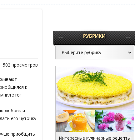
РУБРИКИ
502 просмотров
 оживают
приобщился к
омнил этот
ою любовь и
лать его чуточку
лучше приобщить
Интересные кулинарные рецепты