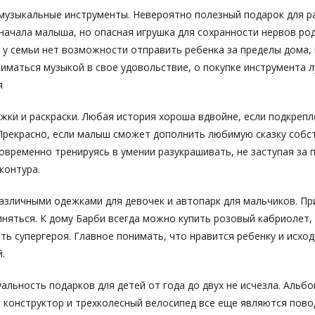
музыкальные инструменты. Невероятно полезный подарок для ра
начала малыша, но опасная игрушка для сохранности нервов род
и у семьи нет возможности отправить ребенка за пределы дома,
иматься музыкой в свое удовольствие, о покупке инструмента 
я
ижки и раскраски. Любая история хороша вдвойне, если подкреп
Прекрасно, если малыш сможет дополнить любимую сказку соб
овременно тренируясь в умении разукрашивать, не заступая за 
контура.
различными одежками для девочек и автопарк для мальчиков. Пр
няться. К дому Барби всегда можно купить розовый кабриолет,
ть супергероя. Главное понимать, что нравится ребенку и исход
.
альность подарков для детей от года до двух не исчезла. Альбо
, конструктор и трехколесный велосипед все еще являются пово