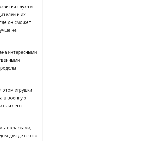
звития слуха и
ителей и их
 где он сможет
лучше не
лена интересными
ственными
пределы
и этом игрушки
 а в военную
ить из его
мы с красками,
дом для детского