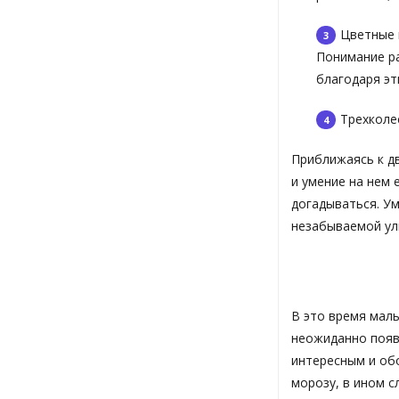
Цветные 
Понимание ра
благодаря э
Трехколе
Приближаясь к д
и умение на нем 
догадываться. У
незабываемой ул
В это время мал
неожиданно появ
интересным и об
морозу, в ином с