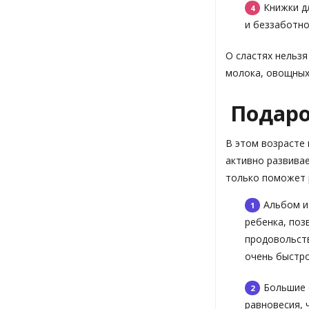
Книжки д
и беззаботно
О сластях нельзя
молока, овощных
Подаро
В этом возрасте
активно развива
только поможет 
Альбом и
ребенка, поз
продовольств
очень быстро
Большие 
равновесия, 