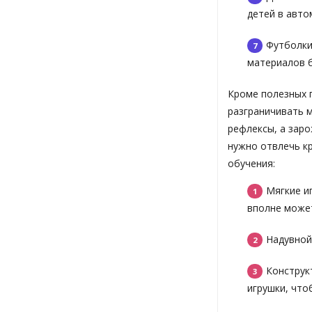
детей в авто
Футболки
материалов б
Кроме полезных 
разграничивать 
рефлексы, а зар
нужно отвлечь к
обучения:
Мягкие и
вполне может
Надувной
Конструк
игрушки, что