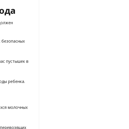
года
 должен
х безопасных
пас пустышек в
оды ребенка.
ихся молочных
, перевозящих