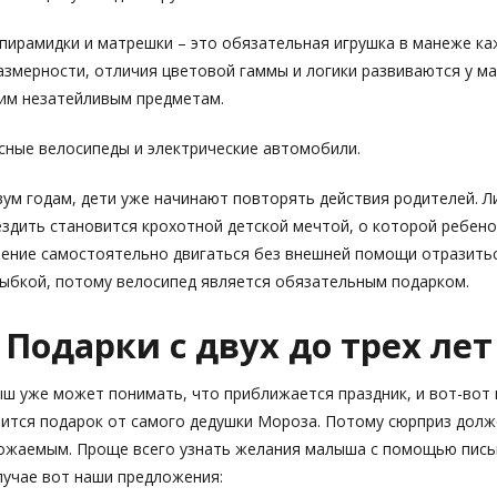
пирамидки и матрешки – это обязательная игрушка в манеже ка
змерности, отличия цветовой гаммы и логики развиваются у м
тим незатейливым предметам.
сные велосипеды и электрические автомобили.
вум годам, дети уже начинают повторять действия родителей. 
ездить становится крохотной детской мечтой, о которой ребено
мение самостоятельно двигаться без внешней помощи отразитьс
ыбкой, потому велосипед является обязательным подарком.
Подарки с двух до трех лет
ыш уже может понимать, что приближается праздник, и вот-вот 
ится подарок от самого дедушки Мороза. Потому сюрприз долж
ожаемым. Проще всего узнать желания малыша с помощью пись
лучае вот наши предложения: