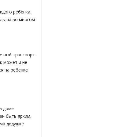
ждого ребенка.
алыша во многом
Личный транспорт
к может и не
я на ребенке
в доме
ен быть ярким,
ма дедушке