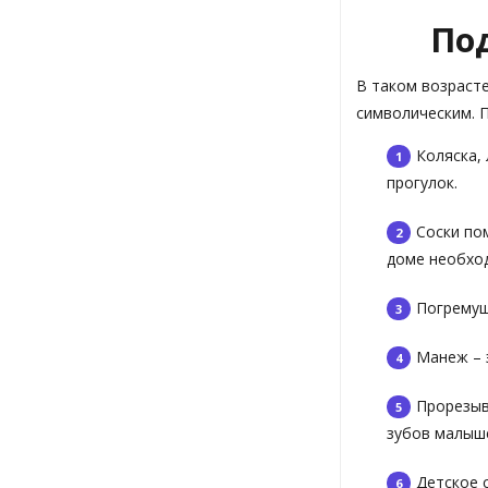
Под
В таком возрасте
символическим. 
Коляска,
прогулок.
Соски по
доме необхо
Погремуш
Манеж – 
Прорезыв
зубов малыш
Детское 