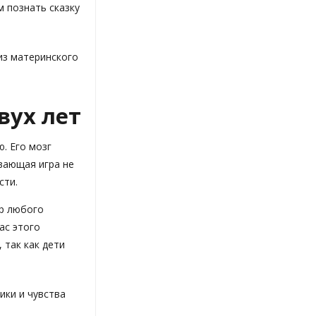
 познать сказку
из материнского
вух лет
. Его мозг
вающая игра не
сти.
ор любого
ас этого
 так как дети
ики и чувства