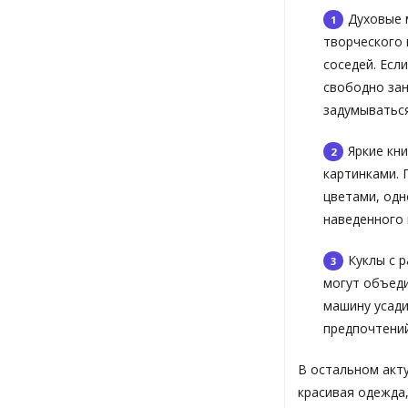
Духовые 
творческого 
соседей. Есл
свободно зан
задумыватьс
Яркие кн
картинками. 
цветами, одн
наведенного 
Куклы с 
могут объеди
машину усади
предпочтений
В остальном акту
красивая одежда