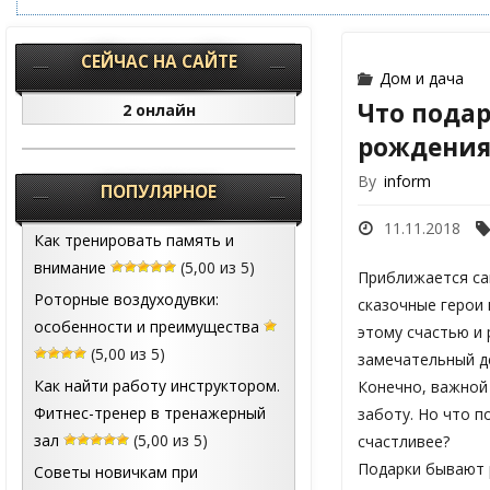
СЕЙЧАС НА САЙТЕ
Дом и дача
Что подар
2 онлайн
рождения
By
inform
ПОПУЛЯРНОЕ
11.11.2018
Как тренировать память и
внимание
(5,00 из 5)
Приближается са
Роторные воздуходувки:
сказочные герои 
особенности и преимущества
этому счастью и 
(5,00 из 5)
замечательный д
Как найти работу инструктором.
Конечно, важной
Фитнес-тренер в тренажерный
заботу. Но что п
зал
(5,00 из 5)
счастливее?
Подарки бывают 
Советы новичкам при