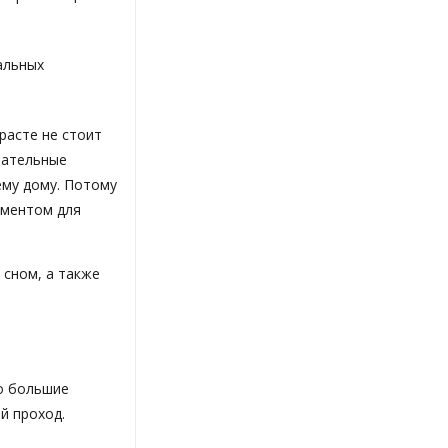
альных
расте не стоит
тательные
ему дому. Потому
ументом для
 сном, а также
но большие
й проход.