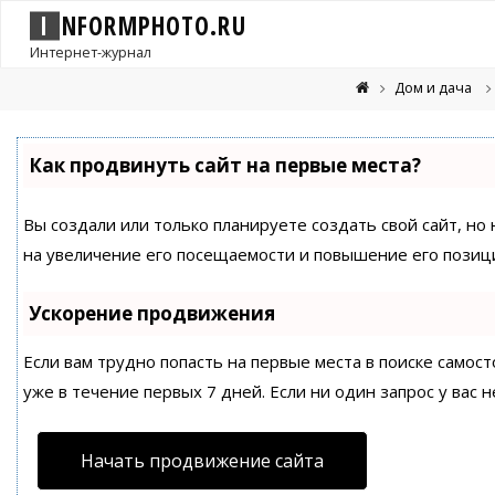
I
N
F
O
R
M
P
H
O
T
O
.
R
U
Интернет-журнал
Дом и дача
Как продвинуть сайт на первые места?
Вы создали или только планируете создать свой сайт, но
на увеличение его посещаемости и повышение его позици
Ускорение продвижения
Если вам трудно попасть на первые места в поиске само
уже в течение первых 7 дней. Если ни один запрос у вас н
Начать продвижение сайта