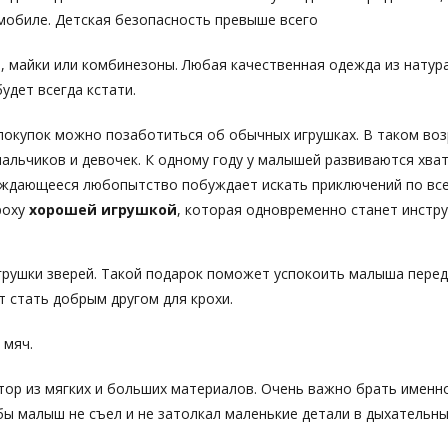
мобиле. Детская безопасность превыше всего
, майки или комбинезоны. Любая качественная одежда из натур
удет всегда кстати.
покупок можно позаботиться об обычных игрушках. В таком воз
мальчиков и девочек. К одному году у малышей развиваются хва
ождающееся любопытство побуждает искать приключений по вс
роху
хорошей игрушкой
, которая одновременно станет инстр
грушки зверей. Такой подарок поможет успокоить малыша перед
 стать добрым другом для крохи.
 мяч.
тор из мягких и больших материалов. Очень важно брать имен
бы малыш не съел и не затолкал маленькие детали в дыхательны