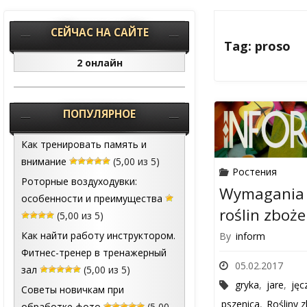
СЕЙЧАС НА САЙТЕ
Tag: proso
2 онлайн
ПОПУЛЯРНОЕ
Как тренировать память и
внимание
(5,00 из 5)
Ростения
Роторные воздуходувки:
Wymagania 
особенности и преимущества
roślin zboże
(5,00 из 5)
Как найти работу инструктором.
By
inform
Фитнес-тренер в тренажерный
05.02.2017
зал
(5,00 из 5)
gryka
,
jare
,
jęc
Советы новичкам при
pszenica
,
Rośliny 
обработке фото
(5,00