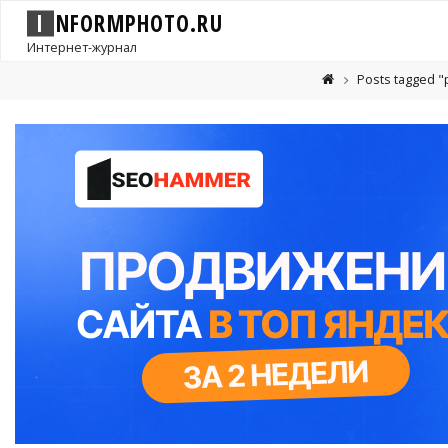
I
N
F
O
R
M
P
H
O
T
O
.
R
U
Интернет-журнал
Posts tagged "