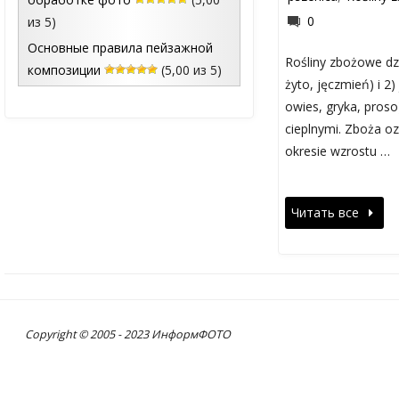
0
из 5)
Основные правила пейзажной
Rośliny zbożowe dzi
композиции
(5,00 из 5)
żyto, jęczmień) i 2)
owies, gryka, pros
cieplnymi. Zboża 
okresie wzrostu …
Читать все
Copyright © 2005 - 2023 ИнформФОТО