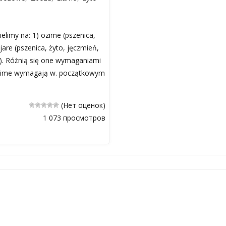
elimy na: 1) ozime (pszenica,
 jare (pszenica, żyto, jęczmień,
o). Różnią się one wymaganiami
ozime wymagają w. początkowym
(Нет оценок)
1 073 просмотров