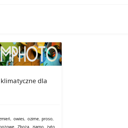
klimatyczne dla
zmień
,
owies
,
ozime
,
proso
,
zbożowe
,
Zboża
,
ziarno
,
żyto